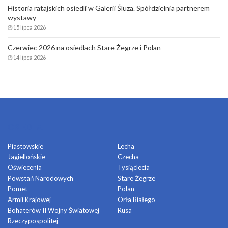
Historia ratajskich osiedli w Galerii Śluza. Spółdzielnia partnerem
wystawy
15 lipca 2026
Czerwiec 2026 na osiedlach Stare Żegrze i Polan
14 lipca 2026
OSIEDLA
Piastowskie
Lecha
Jagiellońskie
Czecha
Oświecenia
Tysiąclecia
Powstań Narodowych
Stare Żegrze
Pomet
Polan
Armii Krajowej
Orła Białego
Bohaterów II Wojny Światowej
Rusa
Rzeczypospolitej