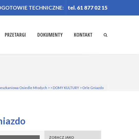
OGOTOWIE TECHNICZNE:
tel. 61 877 02 15
PRZETARGI
DOKUMENTY
KONTAKT
Mieszkaniowa Osiedle Młodych
>
>
DOMY KULTURY
>
Orle Gniazdo
niazdo
ZOBACZ JAKO