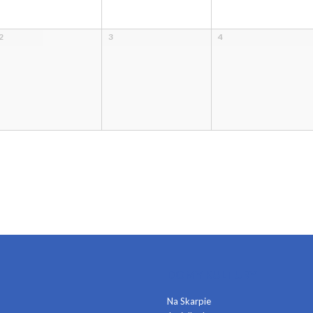
2
3
4
DOMY KULTURY
Na Skarpie