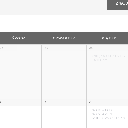
ŚRODA
CZWARTEK
PIĄTEK
28
29
30
(NIE)ZWYKŁY DZIEŃ
DZIECKA
4
5
6
WARSZTATY
WYSTĄPIEŃ
PUBLICZNYCH CZ.3