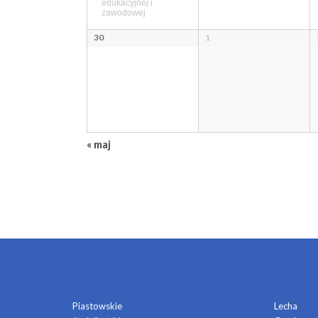
edukacyjnej i
zawodowej
30
1
«
maj
OSIEDLA
Piastowskie
Lecha