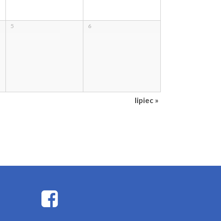
5
6
lipiec
»