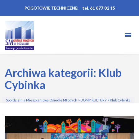
POGOTOWIE TECHNICZNE:
tel. 61 877 02 15
Archiwa kategorii: Klub
Cybinka
Spółdzielnia Mieszkaniowa Osiedle Młodych
>
DOMY KULTURY
>
Klub Cybinka