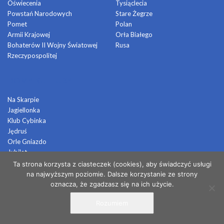
Oświecenia
Tysiąclecia
Powstań Narodowych
Stare Żegrze
Pomet
Polan
Armii Krajowej
Orła Białego
Bohaterów II Wojny Światowej
Rusa
Rzeczypospolitej
DOMY KULTURY
Na Skarpie
Jagiellonka
Klub Cybinka
Jędruś
Orle Gniazdo
Jubilat
Polan Sto
Ta strona korzysta z ciasteczek (cookies), aby świadczyć usługi
Na Pięterku
na najwyższym poziomie. Dalsze korzystanie ze strony
Placówki Kulturalne „Na Rusa”
oznacza, że zgadzasz się na ich użycie.
RDH „Skaut”
Rozumiem
Stanica „Gościraj”