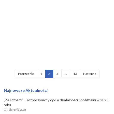
Poprzednie
1
2
3
…
13
Następne
Najnowsze Aktualności
„Za liczbami” – rozpoczynamy cykl o działalności Spółdzielni w 2025
roku
4 sierpnia 2026