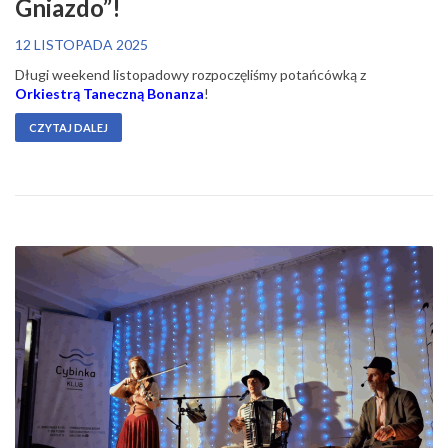
Gniazdo”!
12 LISTOPADA 2025
Długi weekend listopadowy rozpoczęliśmy potańcówką z
Orkiestrą Taneczną Bonanza
!
CZYTAJ DALEJ