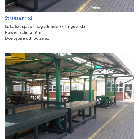
Stragan nr 61
Lokalizacja:
os. Jagiellońskie - Targowisko
2
Powierzchnia:
9 m
Dostępne od:
od zaraz