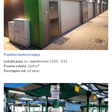
Pawilon wolnostojący
Lokalizacja:
os. Jagiellońskie 121D - D11
2
Powierzchnia:
16,8 m
Dostępne od:
od zaraz