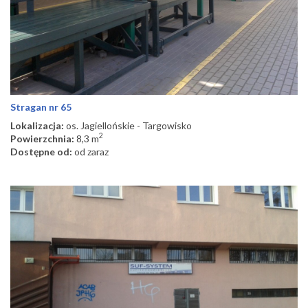
Stragan nr 65
Lokalizacja:
os. Jagiellońskie - Targowisko
2
Powierzchnia:
8,3 m
Dostępne od:
od zaraz