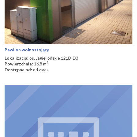
Pawilon wolnostojący
Lokalizacja:
os. Jagiellońskie 121D-D3
2
Powierzchnia:
16,8 m
Dostępne od:
od zaraz