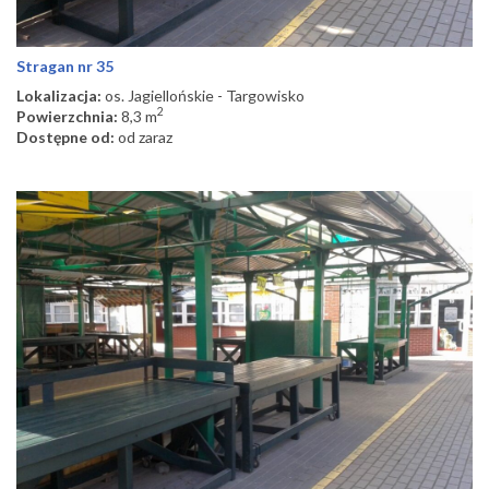
Stragan nr 35
Lokalizacja:
os. Jagiellońskie - Targowisko
2
Powierzchnia:
8,3 m
Dostępne od:
od zaraz