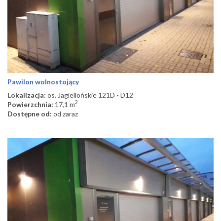
Pawilon wolnostojący
Lokalizacja:
os. Jagiellońskie 121D - D12
2
Powierzchnia:
17,1 m
Dostępne od:
od zaraz