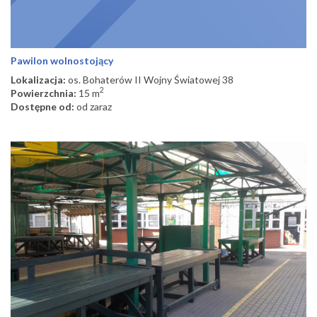
Pawilon wolnostojący
Lokalizacja:
os. Bohaterów II Wojny Światowej 38
2
Powierzchnia:
15 m
Dostępne od:
od zaraz