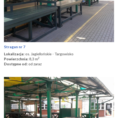
Stragan nr 7
Lokalizacja:
os. Jagiellońskie - Targowisko
2
Powierzchnia:
8,3 m
Dostępne od:
od zaraz