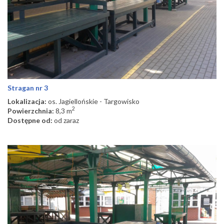
Stragan nr 3
Lokalizacja:
os. Jagiellońskie - Targowisko
2
Powierzchnia:
8,3 m
Dostępne od:
od zaraz