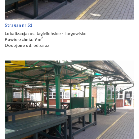
Stragan nr 51
Lokalizacja:
os. Jagiellońskie - Targowisko
2
Powierzchnia:
9 m
Dostępne od:
od zaraz