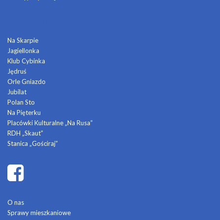
DOMY KULTURY
Na Skarpie
Jagiellonka
Klub Cybinka
Jędruś
Orle Gniazdo
Jubilat
Polan Sto
Na Pięterku
Placówki Kulturalne „Na Rusa”
RDH „Skaut”
Stanica „Gościraj”
O nas
Sprawy mieszkaniowe