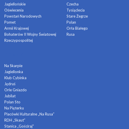
Jagiellońskie
Czecha
Oświecenia
Tysiąclecia
Powstań Narodowych
Stare Żegrze
Pomet
Polan
Armii Krajowej
Orła Białego
Bohaterów II Wojny Światowej
Rusa
Rzeczypospolitej
DOMY KULTURY
Na Skarpie
Jagiellonka
Klub Cybinka
Jędruś
Orle Gniazdo
Jubilat
Polan Sto
Na Pięterku
Placówki Kulturalne „Na Rusa”
RDH „Skaut”
Stanica „Gościraj”