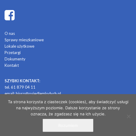
O nas
Sprawy mieszkaniowe
Lokale użytkowe
Przetargi
Dokumenty
Kontakt
SZYBKI KONTAKT:
tel. 61 879 04 11
email:
biuro@osiedlemlodych.pl
Ta strona korzysta z ciasteczek (cookies), aby świadczyć usługi
na najwyższym poziomie. Dalsze korzystanie ze strony
© 2026 OSIEDLE MŁODYCH
oznacza, że zgadzasz się na ich użycie.
Rozumiem
/ projekt i realizacja: CONTRABANDA / studio graficzne