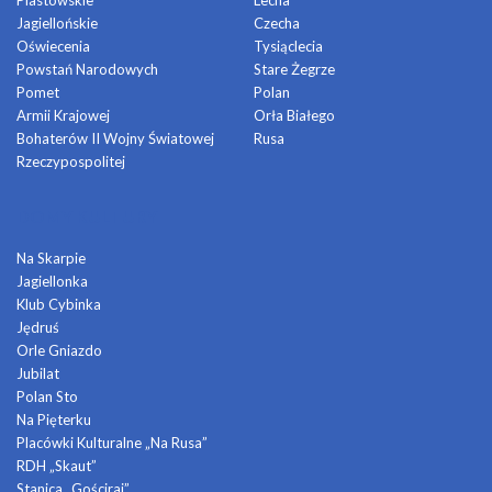
Piastowskie
Lecha
Jagiellońskie
Czecha
Oświecenia
Tysiąclecia
Powstań Narodowych
Stare Żegrze
Pomet
Polan
Armii Krajowej
Orła Białego
Bohaterów II Wojny Światowej
Rusa
Rzeczypospolitej
DOMY KULTURY
Na Skarpie
Jagiellonka
Klub Cybinka
Jędruś
Orle Gniazdo
Jubilat
Polan Sto
Na Pięterku
Placówki Kulturalne „Na Rusa”
RDH „Skaut”
Stanica „Gościraj”