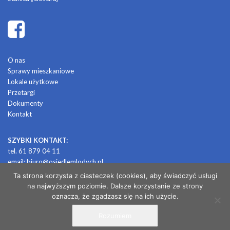
O nas
Sprawy mieszkaniowe
Lokale użytkowe
Przetargi
Dokumenty
Kontakt
SZYBKI KONTAKT:
tel. 61 879 04 11
email:
biuro@osiedlemlodych.pl
Ta strona korzysta z ciasteczek (cookies), aby świadczyć usługi
na najwyższym poziomie. Dalsze korzystanie ze strony
© 2026 OSIEDLE MŁODYCH
oznacza, że zgadzasz się na ich użycie.
Rozumiem
/ projekt i realizacja: CONTRABANDA / studio graficzne