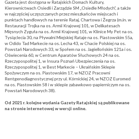
Gazeta jest dostępna w Ratajskich Domach Kultury,
Kierownictwach Osiedli i Zarządzie SM „Osiedle Młodych”, a także
w najczęściej uczęszczanych przez mieszkańców miejscach i
punktach handlowych na terenie Rataj, Chartowa i Żegrza (m.in. w
Restauracji Trojka na os. Armii Krajowej 101, w Delikatesach
Mięsnych Zyguła na os. Armii Krajowej 101, w Klinice My Pet na os.
Tysiąclecia 30, na Pływalni Miejskiej Rataje na os. Piastowskim 55a,
w Odido Tad Markecie na os. Lecha 43, w Chacie Polskiej na os.
Powstań Narodowych 33, w Społem na os. Jagiellońskim 121a i os.
Oświecenia 60, w Centrum Aparatów Słuchowych 24 na os.
Rzeczypospolitej 1, w Insura Poznań Ubezpieczenia na os.
Rzeczypospolitej 1, w Best Markecie – Ukraińskim Sklepie
Spożywczym na os. Piastowskim 17, w NZOZ Pracowni
Rentgenodiagnostycznej przy ul. Kórnickiej 24, w NZOZ Euromed
na os. Piastowskim 58 i w sklepie zabawkowo-papierniczym na os.
Powstań Narodowych 38).
O
d 2021 r. kolejne wydania Gazety Ratajskiej są publikowane
na stronie internetowej w wersji online.