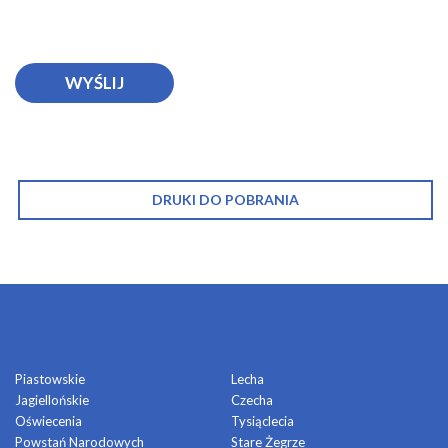
DRUKI DO POBRANIA
OSIEDLA
Piastowskie
Lecha
Jagiellońskie
Czecha
Oświecenia
Tysiąclecia
Powstań Narodowych
Stare Żegrze