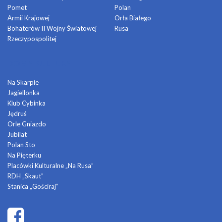
Pomet
Polan
Armii Krajowej
Orła Białego
Bohaterów II Wojny Światowej
Rusa
Rzeczypospolitej
DOMY KULTURY
Na Skarpie
Jagiellonka
Klub Cybinka
Jędruś
Orle Gniazdo
Jubilat
Polan Sto
Na Pięterku
Placówki Kulturalne „Na Rusa”
RDH „Skaut”
Stanica „Gościraj”