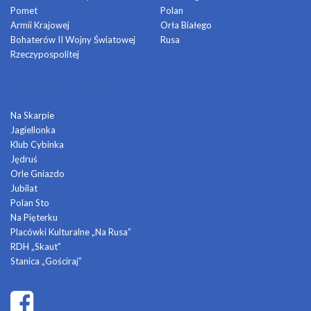
Pomet
Polan
Armii Krajowej
Orła Białego
Bohaterów II Wojny Światowej
Rusa
Rzeczypospolitej
DOMY KULTURY
Na Skarpie
Jagiellonka
Klub Cybinka
Jędruś
Orle Gniazdo
Jubilat
Polan Sto
Na Pięterku
Placówki Kulturalne „Na Rusa”
RDH „Skaut”
Stanica „Gościraj”