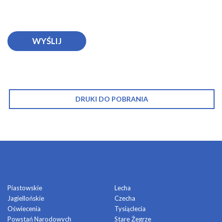
DRUKI DO POBRANIA
OSIEDLA
Piastowskie
Lecha
Jagiellońskie
Czecha
Oświecenia
Tysiąclecia
Powstań Narodowych
Stare Żegrze