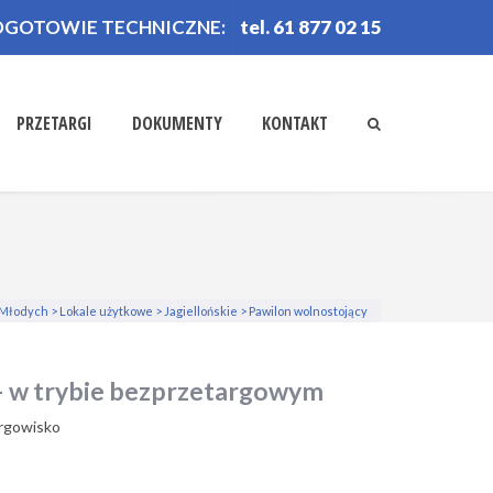
OGOTOWIE TECHNICZNE:
tel. 61 877 02 15
PRZETARGI
DOKUMENTY
KONTAKT
 Młodych
>
Lokale użytkowe
>
Jagiellońskie
>
Pawilon wolnostojący
 – w trybie bezprzetargowym
argowisko