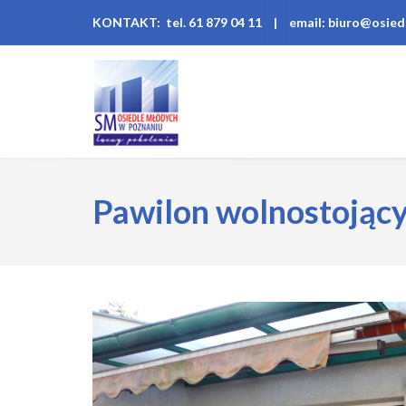
KONTAKT: tel. 61 879 04 11
|
email: biuro@osied
Pawilon wolnostojąc