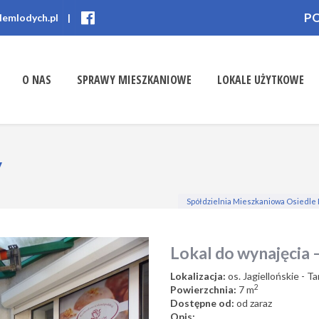
P
lemlodych.pl
|
O NAS
SPRAWY MIESZKANIOWE
LOKALE UŻYTKOWE
y
Spółdzielnia Mieszkaniowa Osiedle
Lokal do wynajęcia
Lokalizacja:
os. Jagiellońskie - T
2
Powierzchnia:
7 m
Dostępne od:
od zaraz
Opis: