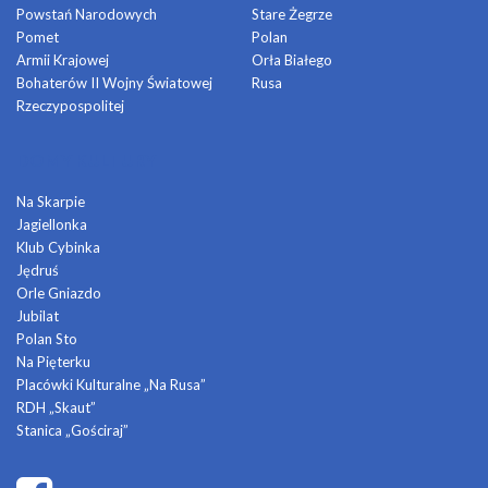
Powstań Narodowych
Stare Żegrze
Pomet
Polan
Armii Krajowej
Orła Białego
Bohaterów II Wojny Światowej
Rusa
Rzeczypospolitej
DOMY KULTURY
Na Skarpie
Jagiellonka
Klub Cybinka
Jędruś
Orle Gniazdo
Jubilat
Polan Sto
Na Pięterku
Placówki Kulturalne „Na Rusa”
RDH „Skaut”
Stanica „Gościraj”