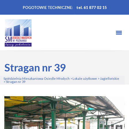
POGOTOWIE TECHNICZNE:
tel. 61 877 02 15
Stragan nr 39
Spółdzielnia Mieszkaniowa Osiedle Młodych
>
Lokale użytkowe
>
Jagiellońskie
>
Stragan nr 39