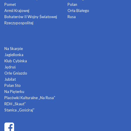
Pomet
Polan
Armii Krajowej
Orła Białego
Bohaterów II Wojny Światowej
Rusa
Rzeczypospolitej
DOMY KULTURY
Na Skarpie
Jagiellonka
Klub Cybinka
Jędruś
Orle Gniazdo
Jubilat
Polan Sto
Na Pięterku
Placówki Kulturalne „Na Rusa”
RDH „Skaut”
Stanica „Gościraj”