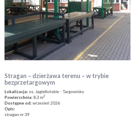
Stragan – dzierżawa terenu – w trybie
bezprzetargowym
Lokalizacja:
os. Jagiellońskie - Targowisko
2
Powierzchnia:
8,3 m
Dostępne od:
wrzesień 2026
Opis:
stragan nr 39