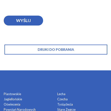
DRUKI DO POBRANIA
OSIEDLA
Piastowskie
Lecha
Jagiellońskie
Czecha
Oświecenia
Tysiąclecia
Powstań Narodowych
Stare Żegrze