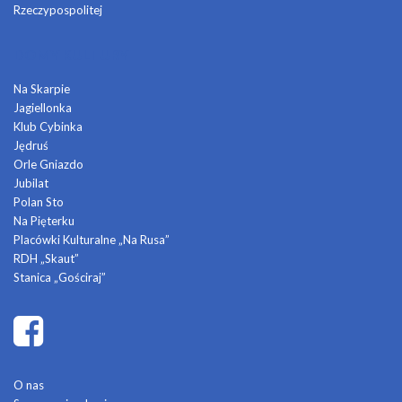
Rzeczypospolitej
DOMY KULTURY
Na Skarpie
Jagiellonka
Klub Cybinka
Jędruś
Orle Gniazdo
Jubilat
Polan Sto
Na Pięterku
Placówki Kulturalne „Na Rusa”
RDH „Skaut”
Stanica „Gościraj”
O nas