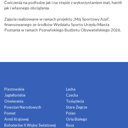
Ćwiczenia na podłodze jak i na stepie z wykorzystaniem mat, hantli
jak i własnego obciążenia.
Zajęcia realizowane w ramach projektu „Mój Sportowy Azyl”,
finansowanego ze środków Wydziału Sportu Urzędu Miasta
Poznania w ramach Poznańskiego Budżetu Obywatelskiego 2026.
OSIEDLA
Piastowskie
Lecha
Jagiellońskie
Czecha
Oświecenia
Tysiąclecia
Powstań Narodowych
Stare Żegrze
Pomet
Polan
Armii Krajowej
Orła Białego
Bohaterów II Wojny Światowej
Rusa