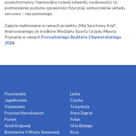
wszechstronny i harmonijny rozwój sylwetki, osobowości, to
podniesienie poziomu sprawności fizycznej, wzmocnienie układu
sercowo – naczyniowego.
Zajęcia realizowane w ramach projektu „Mój Sportowy Azyl”,
finansowanego ze środków Wydziału Sportu Urzędu Miasta
Poznania w ramach
Poznańskiego Budżetu Obywatelskiego
202
6
.
OSIEDLA
Piastowskie
Lecha
Jagiellońskie
Czecha
Oświecenia
Tysiąclecia
Powstań Narodowych
Stare Żegrze
Pomet
Polan
Armii Krajowej
Orła Białego
Bohaterów II Wojny Światowej
Rusa