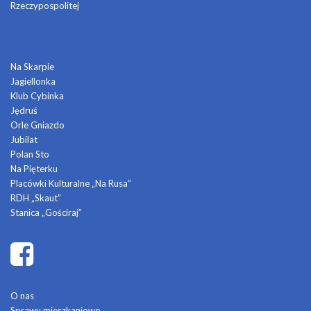
Rzeczypospolitej
DOMY KULTURY
Na Skarpie
Jagiellonka
Klub Cybinka
Jędruś
Orle Gniazdo
Jubilat
Polan Sto
Na Pięterku
Placówki Kulturalne „Na Rusa”
RDH „Skaut”
Stanica „Gościraj”
O nas
Sprawy mieszkaniowe