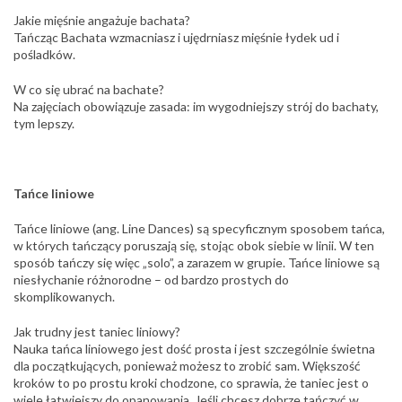
Jakie mięśnie angażuje bachata?
Tańcząc Bachata wzmacniasz i ujędrniasz mięśnie łydek ud i
pośladków.
W co się ubrać na bachate?
Na zajęciach obowiązuje zasada: im wygodniejszy strój do bachaty,
tym lepszy.
Tańce liniowe
Tańce liniowe (ang. Line Dances) są specyficznym sposobem tańca,
w których tańczący poruszają się, stojąc obok siebie w linii. W ten
sposób tańczy się więc „solo”, a zarazem w grupie. Tańce liniowe są
niesłychanie różnorodne – od bardzo prostych do
skomplikowanych.
Jak trudny jest taniec liniowy?
Nauka tańca liniowego jest dość prosta i jest szczególnie świetna
dla początkujących, ponieważ możesz to zrobić sam. Większość
kroków to po prostu kroki chodzone, co sprawia, że taniec jest o
wiele łatwiejszy do opanowania. Jeśli chcesz dobrze tańczyć w