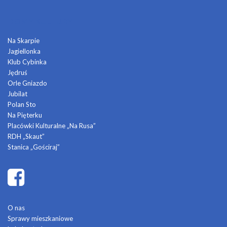
DOMY KULTURY
Na Skarpie
Jagiellonka
Klub Cybinka
Jędruś
Orle Gniazdo
Jubilat
Polan Sto
Na Pięterku
Placówki Kulturalne „Na Rusa”
RDH „Skaut”
Stanica „Gościraj”
O nas
Sprawy mieszkaniowe