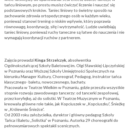
tańcu liniowym, po prostu musisz ćwiczyć liczenie i nauczyć się
podstawowych kroków. Taniec liniowy to świetny sposób na
zachowanie zdrowia ortopedycznego osób w każdym wieku,
ponieważ stanowi trening o niskim wpływie, który poprawia
równowagę, koordynację, siłę i wytrzymałość. Ludzie uwielbiają
taniec liniowy, ponieważ ruchy taneczne są łatwe do nauczenia i nie
wymagają koordynacji ruchów z partnerem.
Zajęcia prowadzi
Kinga Strzelczyk
, absolwentka
Ogólnokształcącej Szkoły Baletowej im. Olgi Sławskiej-Lipczyńskiej
w Poznaniu oraz Wyższej Szkoły Umiejętności Społecznych na
kierunku Manager Kultury, Choreograf, Pedagog, instruktor tańca
klasycznego- baletu, nowoczesnego, bachaty.
Pracowała w Teatrze Wielkim w Poznaniu, gdzie przeszła wszystkie
stopnie rozwoju zawodowego tancerzy: od tancerki zespołowej,
przez koryfejkę, aż do solistki. W Teatrze Muzycznym w Poznaniu,
kreowała główne role takie, jak Kopciuszek w „Kopciuszku”, Śnieżkę
w „Królewnie Śnieżce”.
Od 2003 roku założycielka, dyrektor i główny pedagog Szkoły
Tańca i Baletu „Solistka” w Poznaniu. Autorka 29 choreografii do
pełnowymiarowych spektakli scenicznych.