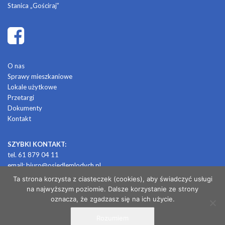
Stanica „Gościraj”
O nas
Sprawy mieszkaniowe
Lokale użytkowe
Przetargi
Dokumenty
Kontakt
SZYBKI KONTAKT:
tel. 61 879 04 11
email:
biuro@osiedlemlodych.pl
Ta strona korzysta z ciasteczek (cookies), aby świadczyć usługi
na najwyższym poziomie. Dalsze korzystanie ze strony
© 2026 OSIEDLE MŁODYCH
oznacza, że zgadzasz się na ich użycie.
Rozumiem