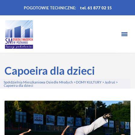
POGOTOWIE TECHNICZNE:
tel. 61 877 02 15
Capoeira dla dzieci
Spółdzielnia Mieszkaniowa Osiedle Młodych
>
DOMY KULTURY
>
Jędruś
>
Capoeira dla dzieci