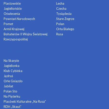
Piastowskie
Lecha
Jagiellońskie
Czecha
Oświecenia
Tysiąclecia
Powstań Narodowych
Stare Żegrze
Pomet
Polan
Armii Krajowej
Orła Białego
Bohaterów II Wojny Światowej
Rusa
Rzeczypospolitej
DOMY KULTURY
Na Skarpie
Jagiellonka
Klub Cybinka
Jędruś
Orle Gniazdo
Jubilat
Polan Sto
Na Pięterku
Placówki Kulturalne „Na Rusa”
RDH „Skaut”