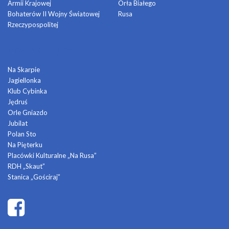
Armii Krajowej
Orła Białego
Bohaterów II Wojny Światowej
Rusa
Rzeczypospolitej
DOMY KULTURY
Na Skarpie
Jagiellonka
Klub Cybinka
Jędruś
Orle Gniazdo
Jubilat
Polan Sto
Na Pięterku
Placówki Kulturalne „Na Rusa”
RDH „Skaut”
Stanica „Gościraj”