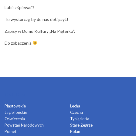
Lubisz śpiewać?
To wystarczy, by do nas dołączyć!
Zapisy w Domu Kultury „Na Pięterku”.
Do zobaczenia
OSIEDLA
Piastowskie
Lecha
Jagiellońskie
Czecha
Oświecenia
Tysiąclecia
Powstań Narodowych
Stare Żegrze
Pomet
Polan