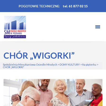
POGOTOWIE TECHNICZNE:
tel. 61 877 02 15
CHÓR „WIGORKI”
Spółdzielnia Mieszkaniowa Osiedle Młodych
>
DOMY KULTURY
>
Na pięterku
>
CHÓR „WIGORKI”