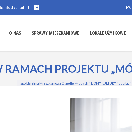
P
lemlodych.pl
|
O NAS
SPRAWY MIESZKANIOWE
LOKALE UŻYTKOWE
 W RAMACH PROJEKTU „M
Spółdzielnia Mieszkaniowa Osiedle Młodych
>
DOMY KULTURY
>
Jubilat
>