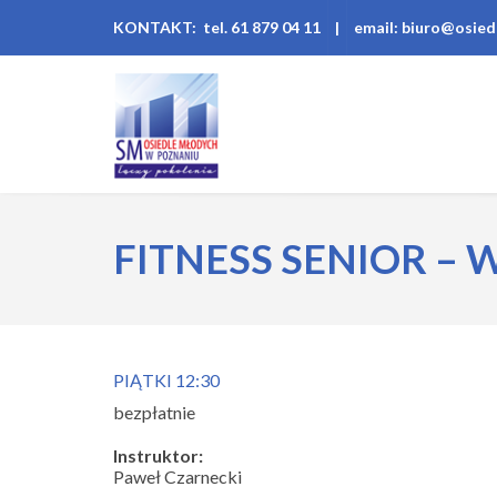
KONTAKT: tel. 61 879 04 11
|
email: biuro@osied
FITNESS SENIOR –
PIĄTKI 12:30
bezpłatnie
Instruktor:
Paweł Czarnecki