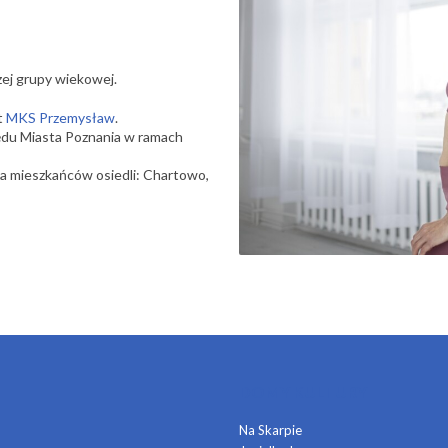
zej grupy wiekowej.
t
MKS Przemysław
.
ędu Miasta Poznania w ramach
dla mieszkańców osiedli: Chartowo,
DOMY KULTURY
Na Skarpie