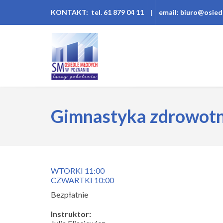
KONTAKT: tel. 61 879 04 11
|
email: biuro@osied
Gimnastyka zdrowot
WTORKI 11:00
CZWARTKI 10:00
Bezpłatnie
Instruktor: