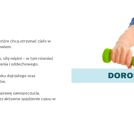
 które chcą utrzymać ciało w
rowiem.
 siłę mięśni – w tym również
żenia i oddechowego.
eku dojrzałego oraz
wów.
oprawę samopoczucia,
ez aktywne spędzenie czasu w