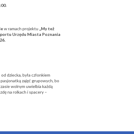
:00
.
ie
w ramach projektu
„My też
portu Urzędu Miasta Poznania
26.
a od dziecka, była członkiem
 pasjonatką zajęć grupowych, bo
zasie wolnym uwielbia każdą
dę na rolkach i spacery –