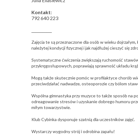
Julia Eliasiewicz
Kontakt:
792 640 223
___________
Zajęcia te są przeznaczone dla osób w wieku dojrzałym,
należytej kondycji fizycznej i jak najdłużej cieszyć się zd
Systematyczne ćwiczenia zwiększają ruchomość stawów,
przykręgosłupowych, poprawiają sprawność układu krą
Mogą także skutecznie pomóc w profilaktyce chorób wi
przeciwdziałać nadwadze, osteoporozie czy bólom sta
Wspólna gimnastyka przy muzyce to także sposób na p
odreagowanie stresów i uzyskanie dobrego humoru prz
miłym towarzystwie.
Klub Cybinka dysponuje szatnią dla uczestników zajęć.
Wystarczy wygodny strój i odrobina zapału!