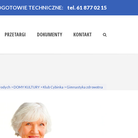
OGOTOWIE TECHNICZNE:
tel. 61 877 02 15
PRZETARGI
DOKUMENTY
KONTAKT
Młodych
>
DOMY KULTURY
>
Klub Cybinka
>
Gimnastyka zdrowotna