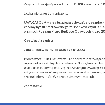
Zajęcia odbywają się
we wtorki o 11:00 i czwartki o 10
Liczba miejsc jest ograniczona.
UWAGA!
Od
9 marca br.
zajęcia odbywają się
bezpłatn
chcemy być fit”
realizowanego ze
środków Wydziału S
w ramach
Poznańskiego Budżetu Obywatelskiego 20
Obowiązują zapisy:
Julia Eliasiewicz
:
tylko SMS
792 640 223
Prowadząca: Julia Eliasiewicz – ze sportem jest związan
reprezentacji szkolnych w siatkówce i koszykówce. Jest
grupa daje cudowną energię i niezwykłą motywację! W c
aktywność na świeżym powietrzu: wycieczki rowerem, jaz
szczególnie w lesie. W sezonie zimowym morsuje.
Zapraszamy!