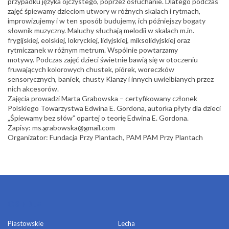
przypadku języka ojczystego, poprzez osłuchanie. Dlatego podczas
zajęć śpiewamy dzieciom utwory w różnych skalach i rytmach,
improwizujemy i w ten sposób budujemy, ich późniejszy bogaty
słownik muzyczny. Maluchy słuchają melodii w skalach m.in.
frygijskiej, eolskiej, lokryckiej, lidyjskiej, miksolidyjskiej oraz
rytmiczanek w różnym metrum. Wspólnie powtarzamy
motywy. Podczas zajęć dzieci świetnie bawią się w otoczeniu
fruwających kolorowych chustek, piórek, woreczków
sensorycznych, baniek, chusty Klanzy i innych uwielbianych przez
nich akcesorów.
Zajęcia prowadzi Marta Grabowska – certyfikowany członek
Polskiego Towarzystwa Edwina E. Gordona, autorka płyty dla dzieci
„Śpiewamy bez słów” opartej o teorię Edwina E. Gordona.
Zapisy: ms.grabowska@gmail.com
Organizator: Fundacja Przy Plantach, PAM PAM Przy Plantach
OSIEDLA
Piastowskie
Lecha