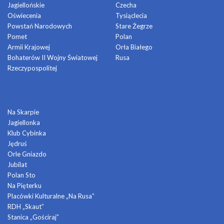
Jagiellońskie
Czecha
Oświecenia
Tysiąclecia
Powstań Narodowych
Stare Żegrze
Pomet
Polan
Armii Krajowej
Orła Białego
Bohaterów II Wojny Światowej
Rusa
Rzeczypospolitej
DOMY KULTURY
Na Skarpie
Jagiellonka
Klub Cybinka
Jędruś
Orle Gniazdo
Jubilat
Polan Sto
Na Pięterku
Placówki Kulturalne „Na Rusa”
RDH „Skaut”
Stanica „Gościraj”