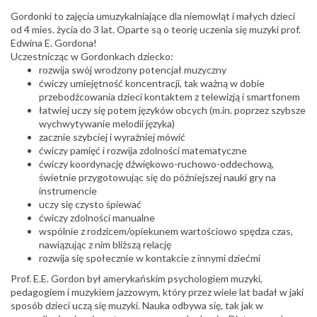
Gordonki
to zajęcia umuzykalniające dla niemowląt i małych dzieci
od 4 mies. życia do 3 lat. Oparte są o teorię uczenia się muzyki prof.
Edwina E. Gordona!
Uczestnicząc w Gordonkach dziecko:
rozwija swój wrodzony potencjał muzyczny
ćwiczy umiejętność koncentracji, tak ważną w dobie
przebodźcowania dzieci kontaktem z telewizją i smartfonem
łatwiej uczy się potem języków obcych (m.in. poprzez szybsze
wychwytywanie melodii języka)
zacznie szybciej i wyraźniej mówić
ćwiczy pamięć i rozwija zdolności matematyczne
ćwiczy koordynację dźwiękowo-ruchowo-oddechową,
świetnie przygotowując się do późniejszej nauki gry na
instrumencie
uczy się czysto śpiewać
ćwiczy zdolności manualne
wspólnie z rodzicem/opiekunem wartościowo spędza czas,
nawiązując z nim bliższą relację
rozwija się społecznie w kontakcie z innymi dziećmi
Prof. E.E.
Gordon
był amerykańskim psychologiem muzyki,
pedagogiem i muzykiem jazzowym, który przez wiele lat badał w jaki
sposób dzieci uczą się muzyki. Nauka odbywa się, tak jak w