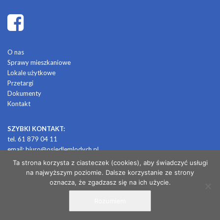
O nas
Sprawy mieszkaniowe
Lokale użytkowe
Przetargi
Dokumenty
Kontakt
SZYBKI KONTAKT:
tel. 61 879 04 11
email:
biuro@osiedlemlodych.pl
Ta strona korzysta z ciasteczek (cookies), aby świadczyć usługi
na najwyższym poziomie. Dalsze korzystanie ze strony
© 2026 OSIEDLE MŁODYCH
oznacza, że zgadzasz się na ich użycie.
Rozumiem
/ projekt i realizacja: CONTRABANDA / studio graficzne