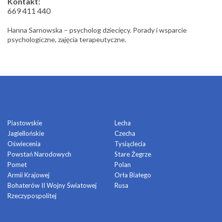
Kontakt:
669 411 440
Hanna Sarnowska – psycholog dziecięcy. Porady i wsparcie
psychologiczne, zajęcia terapeutyczne.
OSIEDLA
Piastowskie
Lecha
Jagiellońskie
Czecha
Oświecenia
Tysiąclecia
Powstań Narodowych
Stare Żegrze
Pomet
Polan
Armii Krajowej
Orła Białego
Bohaterów II Wojny Światowej
Rusa
Rzeczypospolitej
DOMY KULTURY