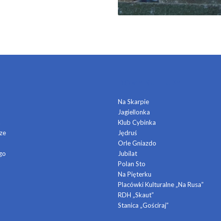
DOMY KULTURY
Na Skarpie
Jagiellonka
a
Klub Cybinka
ze
Jędruś
Orle Gniazdo
go
Jubilat
Polan Sto
Na Pięterku
Placówki Kulturalne „Na Rusa”
RDH „Skaut”
Stanica „Gościraj”