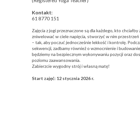
(Registered Yoga Teacher)
Kontakt:
61 8770 151
Zajęcia z jogi przeznaczone są dla każdego, kto chciałby
zniwelować w ciele napięcia, stworzyć w nim przestrze
– tak, aby poczuć jednocześnie lekkość i kontrolę. Podc
sekwencji, zadbamy również o wzmocnienie i budowanie w
będziemy na bezpiecznym wykonywaniu pozycji oraz do
poziomu zaawansowania.
Zabierzcie wygodny strój i własną matę!
Start zajęć: 12 stycznia 2026 r.