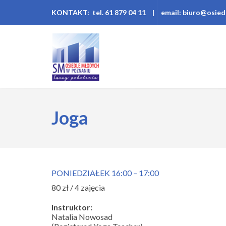
KONTAKT: tel. 61 879 04 11
|
email: biuro@osied
Joga
PONIEDZIAŁEK 16:00 – 17:00
80 zł / 4 zajęcia
Instruktor:
Natalia Nowosad