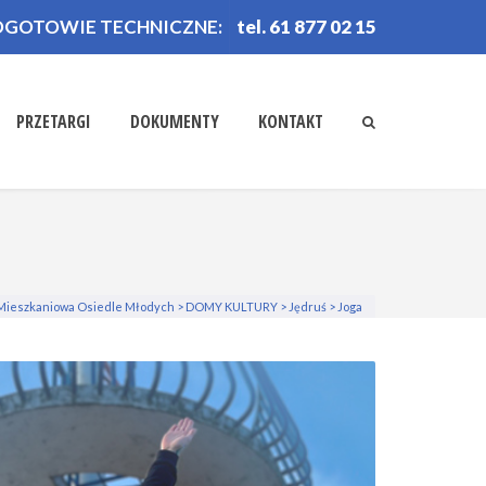
OGOTOWIE TECHNICZNE:
tel. 61 877 02 15
PRZETARGI
DOKUMENTY
KONTAKT
 Mieszkaniowa Osiedle Młodych
>
DOMY KULTURY
>
Jędruś
>
Joga