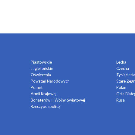
OSIEDLA
Piastowskie
Lecha
Jagiellońskie
Czecha
Oświecenia
Tysiącleci
Powstań Narodowych
Stare Żegr
Pomet
Polan
Armii Krajowej
Orła Białe
Bohaterów II Wojny Światowej
Rusa
Rzeczypospolitej