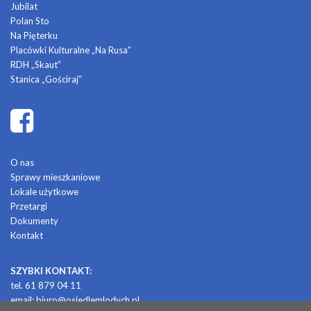
Jubilat
Polan Sto
Na Pięterku
Placówki Kulturalne „Na Rusa”
RDH „Skaut”
Stanica „Gościraj”
O nas
Sprawy mieszkaniowe
Lokale użytkowe
Przetargi
Dokumenty
Kontakt
SZYBKI KONTAKT:
tel. 61 879 04 11
email:
biuro@osiedlemlodych.pl