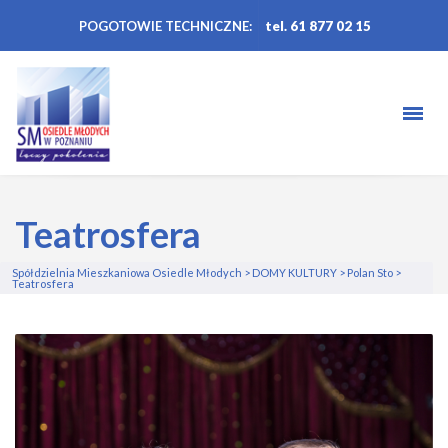
POGOTOWIE TECHNICZNE:
tel. 61 877 02 15
Teatrosfera
Spółdzielnia Mieszkaniowa Osiedle Młodych
>
DOMY KULTURY
>
Polan Sto
>
Teatrosfera