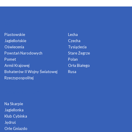
OSIEDLA
Piastowskie
Lecha
Jagiellońskie
Czecha
Oświecenia
Tysiąclecia
Powstań Narodowych
Stare Żegrze
Pomet
Polan
Armii Krajowej
Orła Białego
Bohaterów II Wojny Światowej
Rusa
Rzeczypospolitej
DOMY KULTURY
Na Skarpie
Jagiellonka
Klub Cybinka
Jędruś
Orle Gniazdo