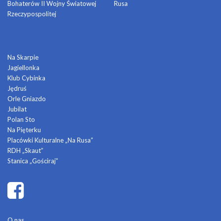
Bohaterów II Wojny Światowej
Rusa
Rzeczypospolitej
DOMY KULTURY
Na Skarpie
Jagiellonka
Klub Cybinka
Jędruś
Orle Gniazdo
Jubilat
Polan Sto
Na Pięterku
Placówki Kulturalne „Na Rusa”
RDH „Skaut”
Stanica „Gościraj”
O nas