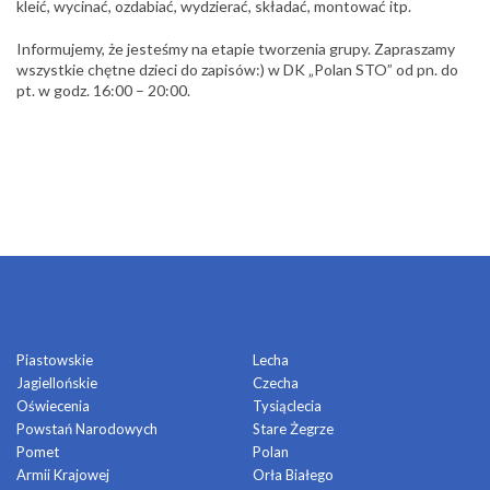
kleić, wycinać, ozdabiać, wydzierać, składać, montować itp.
Informujemy, że jesteśmy na etapie tworzenia grupy. Zapraszamy
wszystkie chętne dzieci do zapisów:) w DK „Polan STO” od pn. do
pt. w godz. 16:00 – 20:00.
OSIEDLA
Piastowskie
Lecha
Jagiellońskie
Czecha
Oświecenia
Tysiąclecia
Powstań Narodowych
Stare Żegrze
Pomet
Polan
Armii Krajowej
Orła Białego