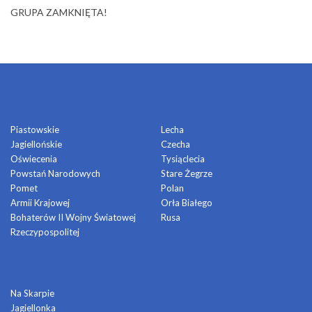
GRUPA ZAMKNIĘTA!
OSIEDLA
Piastowskie
Lecha
Jagiellońskie
Czecha
Oświecenia
Tysiąclecia
Powstań Narodowych
Stare Żegrze
Pomet
Polan
Armii Krajowej
Orła Białego
Bohaterów II Wojny Światowej
Rusa
Rzeczypospolitej
DOMY KULTURY
Na Skarpie
Jagiellonka