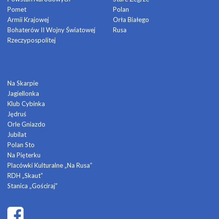
Pomet
Polan
Armii Krajowej
Orła Białego
Bohaterów II Wojny Światowej
Rusa
Rzeczypospolitej
DOMY KULTURY
Na Skarpie
Jagiellonka
Klub Cybinka
Jędruś
Orle Gniazdo
Jubilat
Polan Sto
Na Pięterku
Placówki Kulturalne „Na Rusa”
RDH „Skaut”
Stanica „Gościraj”