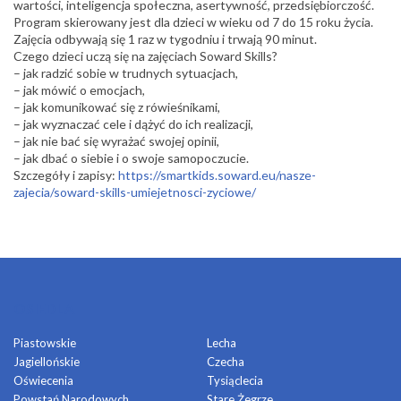
wartości, inteligencja społeczna, asertywność, przedsiębiorczość.
Program skierowany jest dla dzieci w wieku od 7 do 15 roku życia.
Zajęcia odbywają się 1 raz w tygodniu i trwają 90 minut.
Czego dzieci uczą się na zajęciach Soward Skills?
– jak radzić sobie w trudnych sytuacjach,
– jak mówić o emocjach,
– jak komunikować się z rówieśnikami,
– jak wyznaczać cele i dążyć do ich realizacji,
– jak nie bać się wyrażać swojej opinii,
– jak dbać o siebie i o swoje samopoczucie.
Szczegóły i zapisy:
https://smartkids.soward.eu/nasze-
zajecia/soward-skills-umiejetnosci-zyciowe/
OSIEDLA
Piastowskie
Lecha
Jagiellońskie
Czecha
Oświecenia
Tysiąclecia
Powstań Narodowych
Stare Żegrze