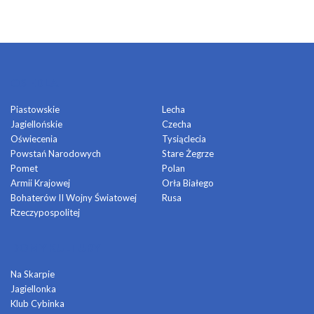
OSIEDLA
Piastowskie
Lecha
Jagiellońskie
Czecha
Oświecenia
Tysiąclecia
Powstań Narodowych
Stare Żegrze
Pomet
Polan
Armii Krajowej
Orła Białego
Bohaterów II Wojny Światowej
Rusa
Rzeczypospolitej
DOMY KULTURY
Na Skarpie
Jagiellonka
Klub Cybinka