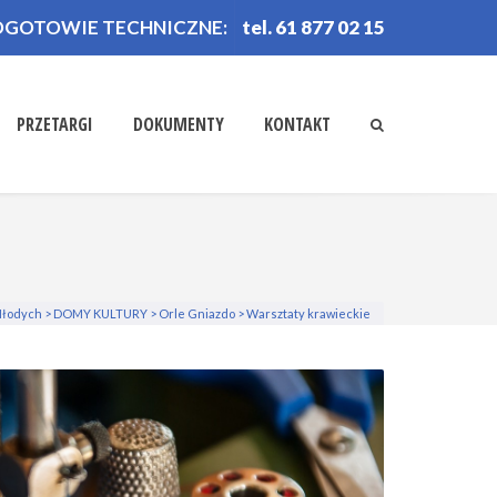
OGOTOWIE TECHNICZNE:
tel. 61 877 02 15
PRZETARGI
DOKUMENTY
KONTAKT
Młodych
>
DOMY KULTURY
>
Orle Gniazdo
>
Warsztaty krawieckie