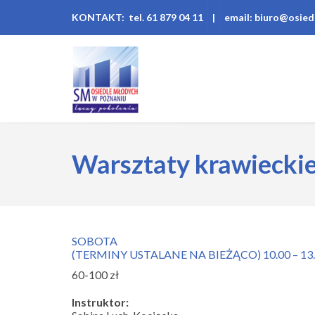
KONTAKT: tel. 61 879 04 11
|
email: biuro@osied
Warsztaty krawiecki
SOBOTA
(TERMINY USTALANE NA BIEŻĄCO) 10.00 – 13
60-100 zł
Instruktor: