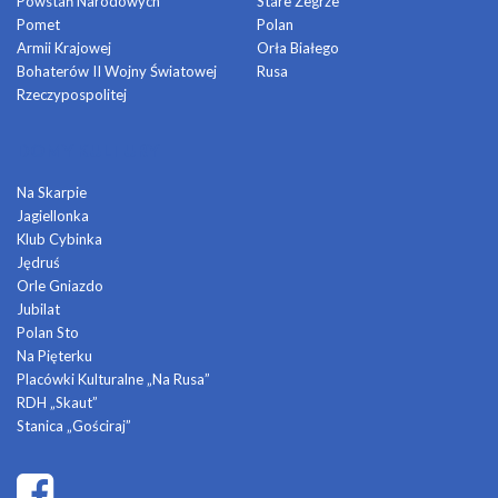
Powstań Narodowych
Stare Żegrze
Pomet
Polan
Armii Krajowej
Orła Białego
Bohaterów II Wojny Światowej
Rusa
Rzeczypospolitej
DOMY KULTURY
Na Skarpie
Jagiellonka
Klub Cybinka
Jędruś
Orle Gniazdo
Jubilat
Polan Sto
Na Pięterku
Placówki Kulturalne „Na Rusa”
RDH „Skaut”
Stanica „Gościraj”