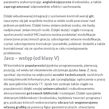
parametry wykorzystując
angielskojęzyczne
środowisko, a także
zaprogramować
odpowiednie efekty i zachowania.
Dzięki wbudowanej integracji z systemem kontroli wersji
git
,
nauczymy się jak wspólnie można w wiele osób pracować nad
jednym projektem. Dzięki temu zmiany jednej osoby, nie będą
nadpisywać zmian innych osób. Dzięki dużej i ciągle rosnącej
społeczności wokół MCreatora można podziwiać modyfikacje
stworzone przez innych graczy, udostępniać własne modyfikacje,
czytać udostępnione instrukcje i poradniki, pobierać dodatki a także
kontaktować się ze społecznością w celu rozwiązywania
problemów.
Java – wstęp (od klasy V)
W kontekście
popularności
języków programowania, pierwszą
pozycję, od wielu lat niezmiennie utrzymuje języka
Java
. Z Javą
spotkać się można na większości
uczelni technicznych
, na których
istnieją kierunki informatyczne, jak i przeglądając ogłoszenia o pracę
dla specjalistów branży IT. Język ten zyskuje także ciągle na
popularności dzięki swojej
uniwersalności
i rozbudowanemu
ekosystemowi
gotowych bibliotek
i rozwiązań. Dzięki specjalnie
dobranym bibliotekom i środowisku, będziemy tworzyć programy i
gry, podczas których wykorzystamy
obrazy
lub
wygenerujemy
własną grafikę
za pomocą figur geometrycznych, stworzymy