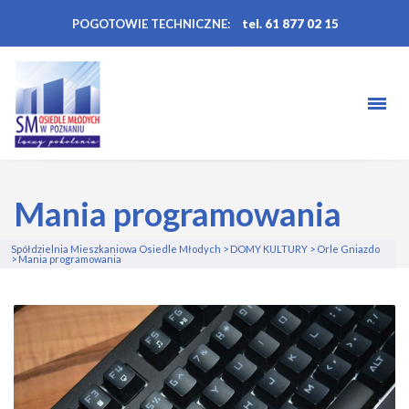
POGOTOWIE TECHNICZNE:
tel. 61 877 02 15
Mania programowania
Spółdzielnia Mieszkaniowa Osiedle Młodych
>
DOMY KULTURY
>
Orle Gniazdo
>
Mania programowania