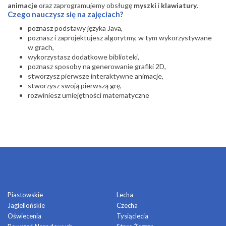
animacje
oraz zaprogramujemy obsługę
myszki
i
klawiatury
.
Czego nauczysz się na zajęciach?
poznasz podstawy języka Java,
poznasz i zaprojektujesz algorytmy, w tym wykorzystywane
w grach,
wykorzystasz dodatkowe biblioteki,
poznasz sposoby na generowanie grafiki 2D,
stworzysz pierwsze interaktywne animacje,
stworzysz swoją pierwszą grę,
rozwiniesz umiejętności matematyczne
OSIEDLA
Piastowskie
Lecha
Jagiellońskie
Czecha
Oświecenia
Tysiąclecia