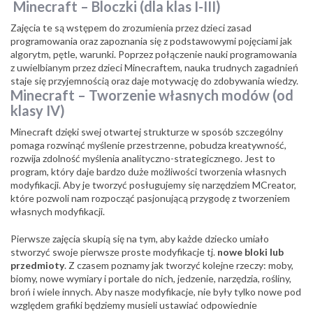
Minecraft – Bloczki (dla klas I-III)
Zajęcia te są wstępem do zrozumienia przez dzieci zasad
programowania oraz zapoznania się z podstawowymi pojęciami jak
algorytm, pętle, warunki. Poprzez połączenie nauki programowania
z uwielbianym przez dzieci Minecraftem, nauka trudnych zagadnień
staje się przyjemnością oraz daje motywację do zdobywania wiedzy.
Minecraft – Tworzenie własnych modów (od
klasy IV)
Minecraft dzięki swej otwartej strukturze w sposób szczególny
pomaga rozwinąć myślenie przestrzenne, pobudza kreatywność,
rozwija zdolność myślenia analityczno-strategicznego. Jest to
program, który daje bardzo duże możliwości tworzenia własnych
modyfikacji. Aby je tworzyć posługujemy się narzędziem MCreator,
które pozwoli nam rozpocząć pasjonującą przygodę z tworzeniem
własnych modyfikacji.
Pierwsze zajęcia skupią się na tym, aby każde dziecko umiało
stworzyć swoje pierwsze proste modyfikacje tj.
nowe bloki lub
przedmioty
. Z czasem poznamy jak tworzyć kolejne rzeczy: moby,
biomy, nowe wymiary i portale do nich, jedzenie, narzędzia, rośliny,
broń i wiele innych. Aby nasze modyfikacje, nie były tylko nowe pod
względem grafiki będziemy musieli ustawiać odpowiednie