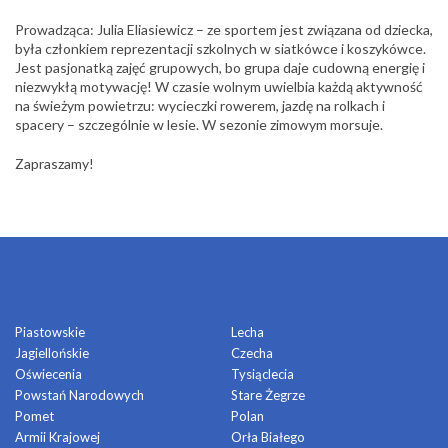
Prowadząca: Julia Eliasiewicz – ze sportem jest związana od dziecka,
była członkiem reprezentacji szkolnych w siatkówce i koszykówce.
Jest pasjonatką zajęć grupowych, bo grupa daje cudowną energię i
niezwykłą motywację! W czasie wolnym uwielbia każdą aktywność
na świeżym powietrzu: wycieczki rowerem, jazdę na rolkach i
spacery – szczególnie w lesie. W sezonie zimowym morsuje.
Zapraszamy!
OSIEDLA
Piastowskie
Lecha
Jagiellońskie
Czecha
Oświecenia
Tysiąclecia
Powstań Narodowych
Stare Żegrze
Pomet
Polan
Armii Krajowej
Orła Białego