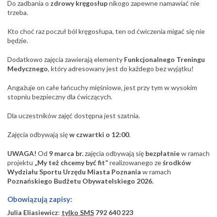
Do zadbania o
zdrowy kręgosłup
nikogo zapewne namawiać nie
trzeba.
Kto choć raz poczuł ból kręgosłupa, ten od ćwiczenia migać się nie
będzie.
Dodatkowo zajęcia zawierają elementy
Funkcjonalnego Treningu
Medycznego
, który adresowany jest do każdego bez wyjątku!
Angażuje on całe łańcuchy mięśniowe, jest przy tym w wysokim
stopniu bezpieczny dla ćwiczących.
Dla uczestników zajęć dostępna jest szatnia.
Zajęcia odbywają się
w czwartki o 12:00
.
UWAGA!
Od
9 marca br.
zajęcia odbywają się
bezpłatnie
w ramach
projektu
„My też chcemy być fit”
realizowanego ze
środków
Wydziału Sportu Urzędu Miasta Poznania
w ramach
Poznańskiego Budżetu Obywatelskiego 2026.
Obowiązują zapisy:
Julia Eliasiewicz
:
tylko SMS
792 640 223