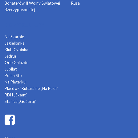
Bohaterów II Wojny Światowej
Rusa
Rzeczypospolitej
DOMY KULTURY
Na Skarpie
Jagiellonka
Klub Cybinka
Jędruś
Orle Gniazdo
Jubilat
Polan Sto
Na Pięterku
Placówki Kulturalne „Na Rusa”
RDH „Skaut”
Stanica „Gościraj”