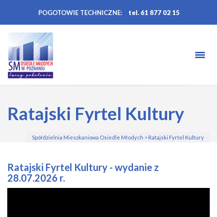
POGOTOWIE TECHNICZNE:
tel. 61 877 02 15
Ratajski Fyrtel Kultury
Spółdzielnia Mieszkaniowa Osiedle Młodych
>
Ratajski Fyrtel Kultury
Ratajski Fyrtel Kultury - wydanie z
28.07.2026 r.