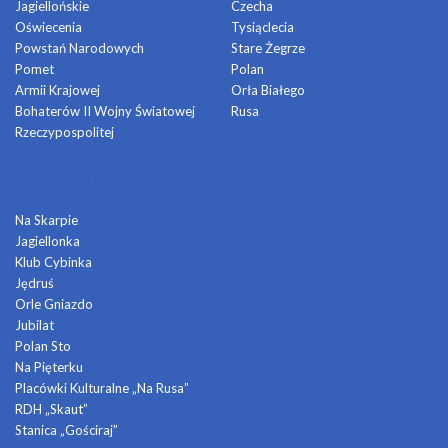
Jagiellońskie
Czecha
Oświecenia
Tysiąclecia
Powstań Narodowych
Stare Żegrze
Pomet
Polan
Armii Krajowej
Orła Białego
Bohaterów II Wojny Światowej
Rusa
Rzeczypospolitej
DOMY KULTURY
Na Skarpie
Jagiellonka
Klub Cybinka
Jędruś
Orle Gniazdo
Jubilat
Polan Sto
Na Pięterku
Placówki Kulturalne „Na Rusa”
RDH „Skaut”
Stanica „Gościraj”