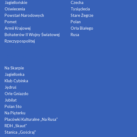
Jagiellońskie
Czecha
Oświecenia
Tysiąclecia
Powstań Narodowych
Stare Żegrze
Pomet
Polan
Armii Krajowej
Orła Białego
Bohaterów II Wojny Światowej
Rusa
Rzeczypospolitej
DOMY KULTURY
Na Skarpie
Jagiellonka
Klub Cybinka
Jędruś
Orle Gniazdo
Jubilat
Polan Sto
Na Pięterku
Placówki Kulturalne „Na Rusa”
RDH „Skaut”
Stanica „Gościraj”