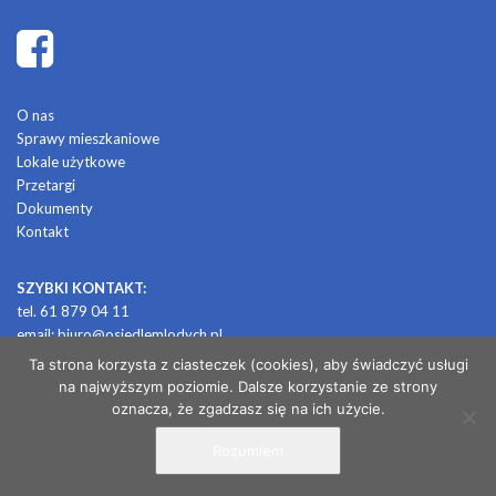
O nas
Sprawy mieszkaniowe
Lokale użytkowe
Przetargi
Dokumenty
Kontakt
SZYBKI KONTAKT:
tel. 61 879 04 11
email:
biuro@osiedlemlodych.pl
Ta strona korzysta z ciasteczek (cookies), aby świadczyć usługi
na najwyższym poziomie. Dalsze korzystanie ze strony
© 2026 OSIEDLE MŁODYCH
oznacza, że zgadzasz się na ich użycie.
Rozumiem
/ projekt i realizacja: CONTRABANDA / studio graficzne