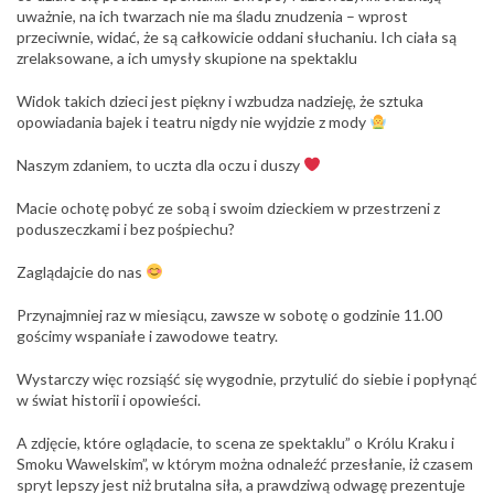
uważnie, na ich twarzach nie ma śladu znudzenia – wprost
przeciwnie, widać, że są całkowicie oddani słuchaniu. Ich ciała są
zrelaksowane, a ich umysły skupione na spektaklu
Widok takich dzieci jest piękny i wzbudza nadzieję, że sztuka
opowiadania bajek i teatru nigdy nie wyjdzie z mody
Naszym zdaniem, to uczta dla oczu i duszy
Macie ochotę pobyć ze sobą i swoim dzieckiem w przestrzeni z
poduszeczkami i bez pośpiechu?
Zaglądajcie do nas
Przynajmniej raz w miesiącu, zawsze w sobotę o godzinie 11.00
gościmy wspaniałe i zawodowe teatry.
Wystarczy więc rozsiąść się wygodnie, przytulić do siebie i popłynąć
w świat historii i opowieści.
A zdjęcie, które oglądacie, to scena ze spektaklu” o Królu Kraku i
Smoku Wawelskim”, w którym można odnaleźć przesłanie, iż czasem
spryt lepszy jest niż brutalna siła, a prawdziwą odwagę prezentuje