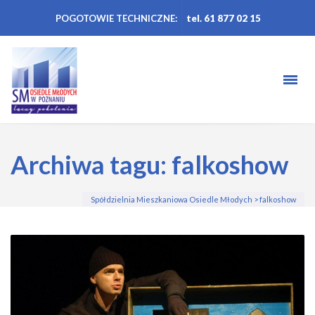
POGOTOWIE TECHNICZNE:
tel. 61 877 02 15
Archiwa tagu: falkoshow
Spółdzielnia Mieszkaniowa Osiedle Młodych
>
falkoshow