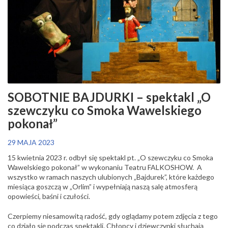
SOBOTNIE BAJDURKI – spektakl „O
szewczyku co Smoka Wawelskiego
pokonał”
29 MAJA 2023
15 kwietnia 2023 r. odbył się spektakl pt. „O szewczyku co Smoka
Wawelskiego pokonał” w wykonaniu Teatru FALKOSHOW. A
wszystko w ramach naszych ulubionych „Bajdurek”, które każdego
miesiąca goszczą w „Orlim” i wypełniają naszą salę atmosferą
opowieści, baśni i czułości.
Czerpiemy niesamowitą radość, gdy oglądamy potem zdjęcia z tego
co działo się podczas spektakli. Chłopcy i dziewczynki słuchają