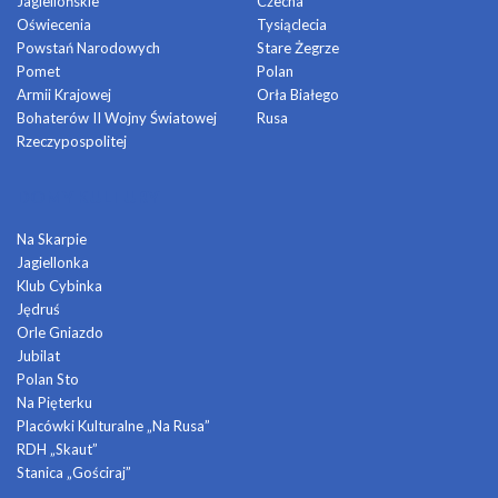
Jagiellońskie
Czecha
Oświecenia
Tysiąclecia
Powstań Narodowych
Stare Żegrze
Pomet
Polan
Armii Krajowej
Orła Białego
Bohaterów II Wojny Światowej
Rusa
Rzeczypospolitej
DOMY KULTURY
Na Skarpie
Jagiellonka
Klub Cybinka
Jędruś
Orle Gniazdo
Jubilat
Polan Sto
Na Pięterku
Placówki Kulturalne „Na Rusa”
RDH „Skaut”
Stanica „Gościraj”