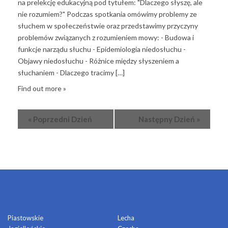
na prelekcję edukacyjną pod tytułem: "Dlaczego słyszę, ale
nie rozumiem?" Podczas spotkania omówimy problemy ze
słuchem w społeczeństwie oraz przedstawimy przyczyny
problemów związanych z rozumieniem mowy: - Budowa i
funkcje narządu słuchu - Epidemiologia niedosłuchu -
Objawy niedosłuchu - Różnice między słyszeniem a
słuchaniem - Dlaczego tracimy […]
Find out more »
«
Poprzedni Dzień
Następny Dzień
»
OSIEDLA
Piastowskie
Lecha