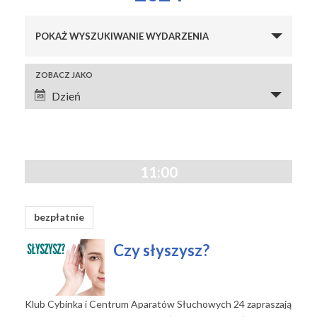
Wydarzenia
POKAŻ WYSZUKIWANIE WYDARZENIA
Search
and
Wydarzenie
ZOBACZ JAKO
Views
Views
Dzień
Navigation
Navigation
11:00
bezpłatnie
Czy słyszysz?
Klub Cybinka i Centrum Aparatów Słuchowych 24 zapraszają