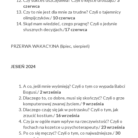
Czy sukces uszczęśliwia? Czyli o klęsce urodzaju./
3
czerwca
Czy to nie jest dla mnie za trudne? Czyli o tajemnicy
olimpijczyków./
10 czerwca
Skąd mam wiedzieć, czego pragnę? Czyli o jedynie
słusznych decyzjach./
17 czerwca
PRZERWA WAKACYJNA (lipiec, sierpień)
JESIEŃ 2024
A co, jeśli mnie wyśmieją? Czyli o tym co wypada Babci
Bogusi./
2 września
Dlaczego to, co dobre, musi się skończyć? Czyli o grze
komputerowej zwanej życiem./
9 września
Dlaczego czuję się jak w potrzasku? Czyli o tym, jak
zrzucić kostium./
16 września
Czy ja w ogóle mam wpływ na rzeczywistość? Czyli o
fochach na kozetce u psychoterapeuty./
23 września
Po co się męczyć? Czyli o tym, co najważniejsze./
30