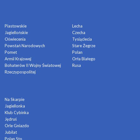
OSIEDLA
Piastowskie
Lecha
Jagiellońskie
Czecha
Oświecenia
Tysiąclecia
Powstań Narodowych
Stare Żegrze
Pomet
Polan
Armii Krajowej
Orła Białego
Bohaterów II Wojny Światowej
Rusa
Rzeczypospolitej
DOMY KULTURY
Na Skarpie
Jagiellonka
Klub Cybinka
Jędruś
Orle Gniazdo
Jubilat
Polan Sto