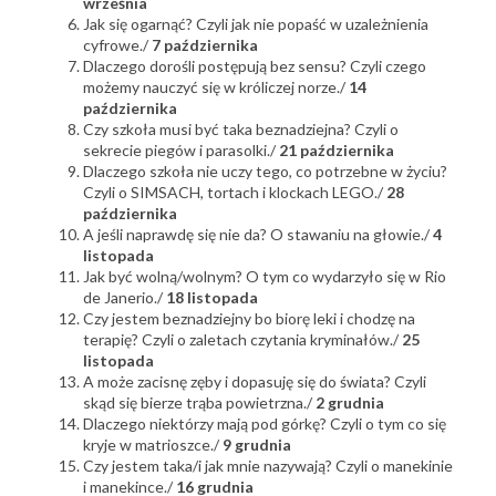
września
Jak się ogarnąć? Czyli jak nie popaść w uzależnienia
cyfrowe./
7 października
Dlaczego dorośli postępują bez sensu? Czyli czego
możemy nauczyć się w króliczej norze./
14
października
Czy szkoła musi być taka beznadziejna? Czyli o
sekrecie piegów i parasolki./
21 października
Dlaczego szkoła nie uczy tego, co potrzebne w życiu?
Czyli o SIMSACH, tortach i klockach LEGO./
28
października
A jeśli naprawdę się nie da? O stawaniu na głowie./
4
listopada
Jak być wolną/wolnym? O tym co wydarzyło się w Rio
de Janerio./
18 listopada
Czy jestem beznadziejny bo biorę leki i chodzę na
terapię? Czyli o zaletach czytania kryminałów./
25
listopada
A może zacisnę zęby i dopasuję się do świata? Czyli
skąd się bierze trąba powietrzna./
2 grudnia
Dlaczego niektórzy mają pod górkę? Czyli o tym co się
kryje w matrioszce./
9 grudnia
Czy jestem taka/i jak mnie nazywają? Czyli o manekinie
i manekince./
16 grudnia