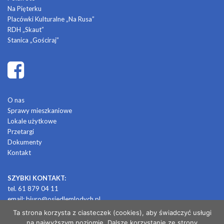
Na Pięterku
Placówki Kulturalne „Na Rusa”
RDH „Skaut”
Stanica „Gościraj”
O nas
Sprawy mieszkaniowe
Lokale użytkowe
Przetargi
Dokumenty
Kontakt
SZYBKI KONTAKT:
tel. 61 879 04 11
email:
biuro@osiedlemlodych.pl
Ta strona korzysta z ciasteczek (cookies), aby świadczyć usługi
na najwyższym poziomie. Dalsze korzystanie ze strony