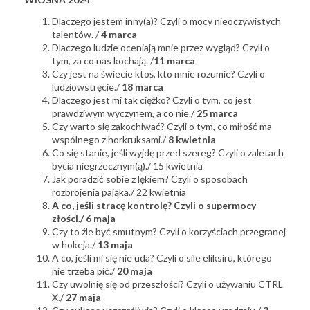
Dlaczego jestem inny(a)? Czyli o mocy nieoczywistych
talentów. /
4 marca
Dlaczego ludzie oceniają mnie przez wygląd? Czyli o
tym, za co nas kochają. /
11 marca
Czy jest na świecie ktoś, kto mnie rozumie? Czyli o
ludziowstręcie./
18 marca
Dlaczego jest mi tak ciężko? Czyli o tym, co jest
prawdziwym wyczynem, a co nie./
25 marca
Czy warto się zakochiwać? Czyli o tym, co miłość ma
wspólnego z horkruksami./
8 kwietnia
Co się stanie, jeśli wyjdę przed szereg? Czyli o zaletach
bycia niegrzecznym(ą)./ 15 kwietnia
Jak poradzić sobie z lękiem? Czyli o sposobach
rozbrojenia pająka./ 22 kwietnia
A co, jeśli stracę kontrolę? Czyli o supermocy
złości./ 6 maja
Czy to źle być smutnym? Czyli o korzyściach przegranej
w hokeja./
13 maja
A co, jeśli mi się nie uda? Czyli o sile eliksiru, którego
nie trzeba pić./
20 maja
Czy uwolnię się od przeszłości? Czyli o używaniu CTRL
X./
27 maja