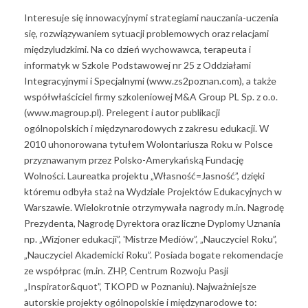
Interesuje się innowacyjnymi strategiami nauczania-uczenia
się, rozwiązywaniem sytuacji problemowych oraz relacjami
międzyludzkimi. Na co dzień wychowawca, terapeuta i
informatyk w Szkole Podstawowej nr 25 z Oddziałami
Integracyjnymi i Specjalnymi (www.zs2poznan.com), a także
współwłaściciel firmy szkoleniowej M&A Group PL Sp. z o.o.
(www.magroup.pl). Prelegent i autor publikacji
ogólnopolskich i międzynarodowych z zakresu edukacji. W
2010 uhonorowana tytułem Wolontariusza Roku w Polsce
przyznawanym przez Polsko-Amerykańską Fundację
Wolności. Laureatka projektu „Własność=Jasność”, dzięki
któremu odbyła staż na Wydziale Projektów Edukacyjnych w
Warszawie. Wielokrotnie otrzymywała nagrody m.in. Nagrodę
Prezydenta, Nagrodę Dyrektora oraz liczne Dyplomy Uznania
np. „Wizjoner edukacji”, 'Mistrze Mediów”, „Nauczyciel Roku”,
„Nauczyciel Akademicki Roku”. Posiada bogate rekomendacje
ze współprac (m.in. ZHP, Centrum Rozwoju Pasji
„Inspirator&quot”, TKOPD w Poznaniu). Najważniejsze
autorskie projekty ogólnopolskie i międzynarodowe to: