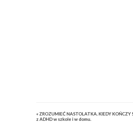
Wydarzenie
«
ZROZUMIEĆ NASTOLATKA. KIEDY KOŃCZY S
z ADHD w szkole i w domu.
Nawigacja