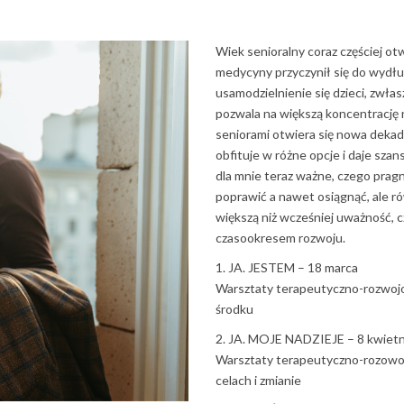
Wiek senioralny coraz częściej ot
medycyny przyczynił się do wydłuż
usamodzielnienie się dzieci, zwła
pozwala na większą koncentrację n
seniorami otwiera się nowa dekada 
obfituje w różne opcje i daje szans
dla mnie teraz ważne, czego prag
poprawić a nawet osiągnąć, ale ró
większą niż wcześniej uważność, czy
czasookresem rozwoju.
1. JA. JESTEM – 18 marca
Warsztaty terapeutyczno-rozwojo
środku
2. JA. MOJE NADZIEJE – 8 kwietn
Warsztaty terapeutyczno-rozowoj
celach i zmianie