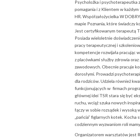
Psycholożka i psychoterapeutka 
pomagania i z Klientem w każdy
HR. Współzałożycielka W DOBRYM
mapie Poznania, które świadczy 
Jest certyfikowanym terapeutą T
Posiada wieloletnie doświadczen
pracy terapeutycznej i szkoleniow
kompetencje rozwijała pracując 
z placówkami służby zdrowia oraz 
zawodowych. Obecnie pracuje konsu
dorosłymi. Prowadzi psychoterapi
dla rodziców. Udziela również kw
funkcjonujących w firmach prog
głównej idei TSR stara się być 
ruchu, wciąż szuka nowych inspirac
łączy w sobie rozsądek i wysoką 
„pańcia” figlarnych kotek. Koch
codziennym wyzwaniom roli mamy
Organizatorem warsztatów jest R