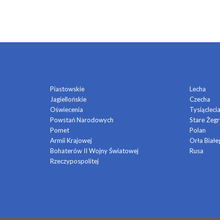
OSIEDLA
Piastowskie
Lecha
Jagiellońskie
Czecha
Oświecenia
Tysiącleci
Powstań Narodowych
Stare Żegr
Pomet
Polan
Armii Krajowej
Orła Białe
Bohaterów II Wojny Światowej
Rusa
Rzeczypospolitej