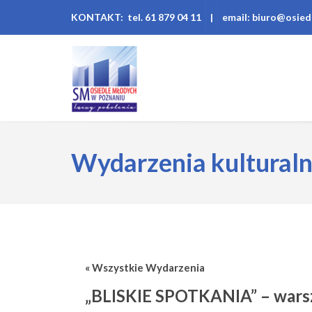
KONTAKT: tel. 61 879 04 11
|
email: biuro@osied
Wydarzenia kultural
« Wszystkie Wydarzenia
„BLISKIE SPOTKANIA” – warsz