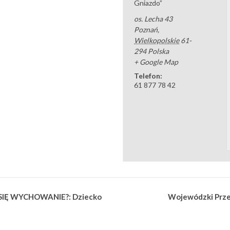
Gniazdo”
os. Lecha 43
Poznań
,
Wielkopolskie
61-
294
Polska
+ Google Map
Telefon:
61 877 78 42
IĘ WYCHOWANIE?: Dziecko
Wojewódzki Prze