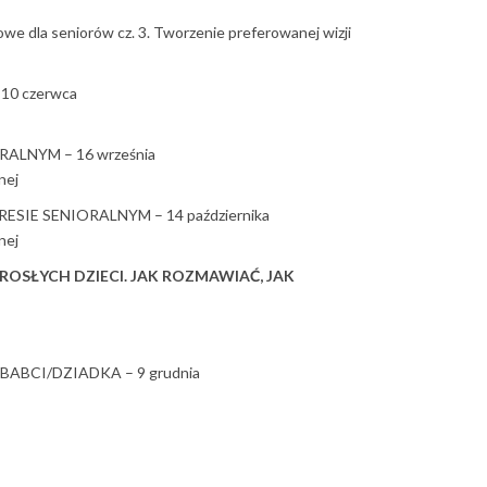
e dla seniorów cz. 3. Tworzenie preferowanej wizji
10 czerwca
RALNYM – 16 września
nej
SIE SENIORALNYM – 14 października
nej
OROSŁYCH DZIECI. JAK ROZMAWIAĆ, JAK
 BABCI/DZIADKA – 9 grudnia