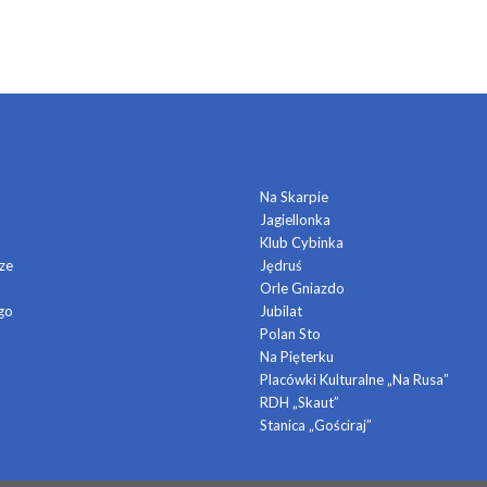
DOMY KULTURY
Na Skarpie
Jagiellonka
a
Klub Cybinka
ze
Jędruś
Orle Gniazdo
go
Jubilat
Polan Sto
Na Pięterku
Placówki Kulturalne „Na Rusa”
RDH „Skaut”
Stanica „Gościraj”