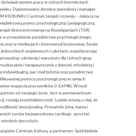
z doświadczeniem pracy w różnych kontekstach
m wieku. Dyplomowany doradca zawodowy i manager
 KIERUNKU Centrum terapii i rozwoju – miejsca na
kompleksową pomoc psychologiczną i pedagogiczną.
erapii Skoncentrowanej na Rozwiązaniach (TSR).
ie w prowadzeniu poradnictwa psychologicznego,
ej oraz w mediacjach i interwencji kryzysowej. Swoje
w jednostkach wojskowych i szkołach, współpracując
prowadząc szkolenia i warsztaty dla różnych grup
ltacyjnie i terapeutycznie z dziećmi, młodzieżą i
ę indywidualną, par i małżeństw oraz poradnictwo
alifikowanej pomocy psychologicznej w ramach
ramów wsparcia pracowników (I-EAP®). W myśl
ekspertem od swojego życia. Jest w permanentnym
ji, rozwija przedsiębiorczość. Ludzie mówią o niej, że
wrażliwość emocjonalną. Prywatnie żona, mama i
a swoich synów bezwarunkowo i próbuje sprostać
 młodych dorosłych.
atajskie Centrum Kultury, a partnerem:
Spółdzielnia