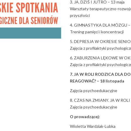
3. JA. DZIŚ I JUTRO – 13 maja
Warsztaty terapeutyczno-rozwojow
przyszłości
4. GIMNASTYKA DLA MÓZGU – 
Trening pamięci i koncentracji
5. DEPRESJA W OKRESIE SENIO
Zajęcia z profilaktyki psychologicz
6. ZABURZENIA LĘKOWE W OKRE
Zajęcia z profilaktyki psychologicz
7. JA W ROLI RODZICA DLA D
REAGOWAĆ? – 18 listopada
Zajęcia psychoedukacyjne
8. CZAS NA ZMIANY. JA W ROLI
Zajęcia psychoedukacyjne
O prowadzącej:
Wioletta Wardziak-Lubka