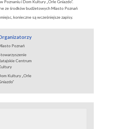
 w Poznaniu
i
Dom Kultury „Orle Gniazdo”
.
ane ze środków budżetowych
Miasto Poznań
 miejsc, konieczne są wcześniejsze zapisy.
Organizatorzy
Miasto Poznań
Stowarzyszenie
Ratajskie Centrum
Kultury
Dom Kultury „Orle
Gniazdo”