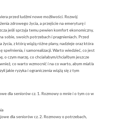
wiera przed ludźmi nowe możliwości. Rozwój
enia zdrowego życia, a przejście na emeryturę i
szcza jeśli sprzyja temu pewien komfort ekonomiczny,
a sobie, swoich potrzebach i pragnieniach. Przed
życia, z którą wiążą różne plany, nadzieje oraz która
ę spełnienia, i samorealizacji. Warto wiedzieć, co jest
nę, o czym marzę, co chciałabym/chciałbym jeszcze
wnież, co warto wzmocnić i na co warto, abym miał/a
li jakie ryzyka i ograniczenia wiążą się z tym
we dla seniorów cz. 1. Rozmowy o mnie i o tym co w
ia
owe dla seniorów cz. 2. Rozmowy o potrzebach,