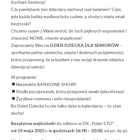
Kochani Seniorzy!
Czy pamiętacie ten dziecięcy zachwyt nad światem? Czas,
gdy każda bańka mydlana była cudem, a słodycz miała smak
beztroski?
Chcemy razem z Wami wrócić do tych pięknych wspomnień i
stworzyć NOWE, równie wyjątkowe!
Zapraszamy Was na
DZIEŃ DZIECKA DLA SENIORÓW
–
spotkanie pełne uśmiechu, ciepła i drobnych przyjemności,
które przypomną, że w każdym z nas wciąż drzemie iskierka
dziecięcej radości
W programie:
Niezwykłe BAŃKOWE SHOW!
Słodki poczęstunek, który przypomni smaki dzieciństwa!
Życzliwe rozmowy i miłe niespodzianki!
Bo Dzień Dziecka to nie tylko data w kalendarzu – to stan
ducha!
Bezpłatne wejściówki
do odbioru w DK „Polan STO”
od 19 maja 2025 r. w godzinach 16:00 – 20:00
, od pn. do pt.