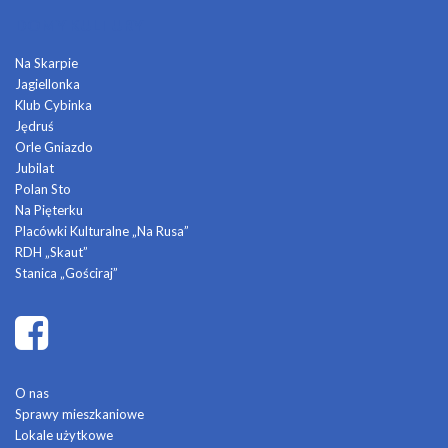
DOMY KULTURY
Na Skarpie
Jagiellonka
Klub Cybinka
Jędruś
Orle Gniazdo
Jubilat
Polan Sto
Na Pięterku
Placówki Kulturalne „Na Rusa”
RDH „Skaut”
Stanica „Gościraj”
O nas
Sprawy mieszkaniowe
Lokale użytkowe