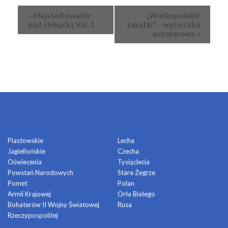
Wydarzenie
«
Majsterkowanie
„Wielkopolskie
Nawigacja
pod chmurką Vol. 3
zakątki” – wycieczka
autokarowa
»
OSIEDLA
Piastowskie
Lecha
Jagiellońskie
Czecha
Oświecenia
Tysiąclecia
Powstań Narodowych
Stare Żegrze
Pomet
Polan
Armii Krajowej
Orła Białego
Bohaterów II Wojny Światowej
Rusa
Rzeczypospolitej