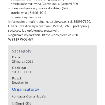
– strefa konstrukcyjna (Cardblocks, Origami 3D)
– planszówkowe wyzwanie dla dzieci (6+)
– turniej w grę Szlaki (10+)
– nowości wydawnicze.
Informacje: e-mail: kraina_nadziei@wp.pl, tel. 888997120.
Dzieci uczestniczą w festiwalu WYŁĄCZNIE pod opieką
rodziców lub opiekunów prawnych.
Regulamin wydarzenia:
https://tiny.pl/xm7h-32b
WSTĘP WOLNY!
Szczegóły
Data:
29 marca 2025
Godzina:
10:00 – 14:00
Koszt:
Bezpłatnie
Organizatorzy
Fundacja Kraina Nadziei
NIEletni K5N