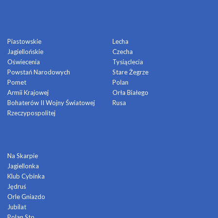
OSIEDLA
Piastowskie
Lecha
Jagiellońskie
Czecha
Oświecenia
Tysiąclecia
Powstań Narodowych
Stare Żegrze
Pomet
Polan
Armii Krajowej
Orła Białego
Bohaterów II Wojny Światowej
Rusa
Rzeczypospolitej
DOMY KULTURY
Na Skarpie
Jagiellonka
Klub Cybinka
Jędruś
Orle Gniazdo
Jubilat
Polan Sto