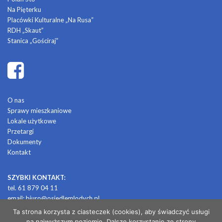
Na Pięterku
Placówki Kulturalne „Na Rusa”
RDH „Skaut”
Stanica „Gościraj”
O nas
Sprawy mieszkaniowe
Lokale użytkowe
Przetargi
Dokumenty
Kontakt
SZYBKI KONTAKT:
tel. 61 879 04 11
email:
biuro@osiedlemlodych.pl
Ta strona korzysta z ciasteczek (cookies), aby świadczyć usługi
na najwyższym poziomie. Dalsze korzystanie ze strony