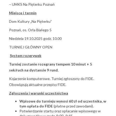
– UMKS Na Pięterku Poznań
Miejsce i termin
Dom Kultury „Na Pięterku”
Poznań, os. Orła Białego 5
Niedziela 19.10.2025 godz. 10.00
TURNIEJ GŁÓWNY OPEN
System rozgrywek
Turniej zostanie rozegrany tempem 10 minut + 5
sek/ruch
na dystansie 9 rund.
Kojarzenie komputerowe. Turniej zgłoszony do FIDE.
Obowiązują aktualne przepisy FIDE.
Zgłoszenia i warunki uczestnictwa
Wpisowe do turnieju wynosi 60 zł od uczestnika, w
tym opłata do FIDE
(płatne przed zawodami).
Potwierdzanie startu oraz opłacanie wpisowego w
dniu zawodów w godz. 9:00- 9:45.