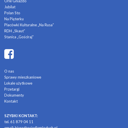
Orle Gniazdo
Jubilat
Polan Sto
Na Pięterku
Placówki Kulturalne „Na Rusa”
RDH „Skaut”
Stanica „Gościraj”
O nas
Sprawy mieszkaniowe
Lokale użytkowe
Przetargi
Dokumenty
Kontakt
SZYBKI KONTAKT:
tel. 61 879 04 11
email:
biuro@osiedlemlodych.pl