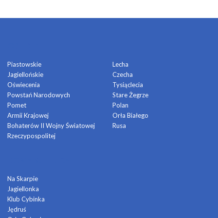
OSIEDLA
Piastowskie
Lecha
Jagiellońskie
Czecha
Oświecenia
Tysiąclecia
Powstań Narodowych
Stare Żegrze
Pomet
Polan
Armii Krajowej
Orła Białego
Bohaterów II Wojny Światowej
Rusa
Rzeczypospolitej
DOMY KULTURY
Na Skarpie
Jagiellonka
Klub Cybinka
Jędruś