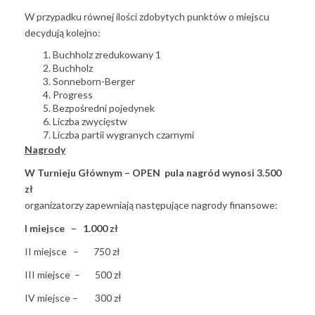
W przypadku równej ilości zdobytych punktów o miejscu
decydują kolejno:
Buchholz zredukowany 1
Buchholz
Sonneborn-Berger
Progress
Bezpośredni pojedynek
Liczba zwycięstw
Liczba partii wygranych czarnymi
Nagrody
W Turnieju Głównym – OPEN
pula nagród wynosi 3.500
zł
organizatorzy zapewniają następujące nagrody finansowe:
I miejsce – 1.000 zł
II miejsce – 750 zł
III miejsce – 500 zł
IV miejsce – 300 zł