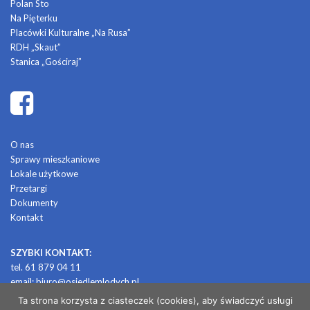
Polan Sto
Na Pięterku
Placówki Kulturalne „Na Rusa”
RDH „Skaut”
Stanica „Gościraj”
O nas
Sprawy mieszkaniowe
Lokale użytkowe
Przetargi
Dokumenty
Kontakt
SZYBKI KONTAKT:
tel. 61 879 04 11
email:
biuro@osiedlemlodych.pl
Ta strona korzysta z ciasteczek (cookies), aby świadczyć usługi