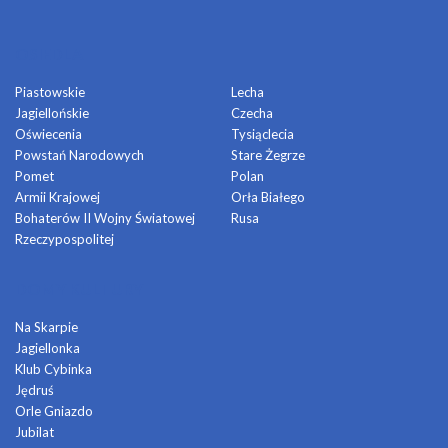
OSIEDLA
Piastowskie
Lecha
Jagiellońskie
Czecha
Oświecenia
Tysiąclecia
Powstań Narodowych
Stare Żegrze
Pomet
Polan
Armii Krajowej
Orła Białego
Bohaterów II Wojny Światowej
Rusa
Rzeczypospolitej
DOMY KULTURY
Na Skarpie
Jagiellonka
Klub Cybinka
Jędruś
Orle Gniazdo
Jubilat