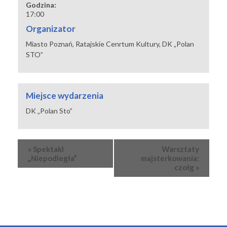
Godzina:
17:00
Organizator
Miasto Poznań, Ratajskie Cenrtum Kultury, DK „Polan
STO”
Miejsce wydarzenia
DK „Polan Sto”
Wydarzenie
«
Spektakl
Warsztaty
Nawigacja
„Niepodległa”
majsterkowania:
czołg
»