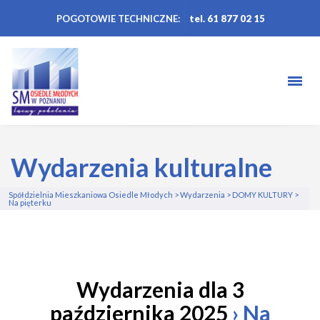
POGOTOWIE TECHNICZNE:
tel. 61 877 02 15
Wydarzenia kulturalne
Spółdzielnia Mieszkaniowa Osiedle Młodych
>
Wydarzenia
>
DOMY KULTURY
>
Na pięterku
Wydarzenia dla 3
października 2025
› Na