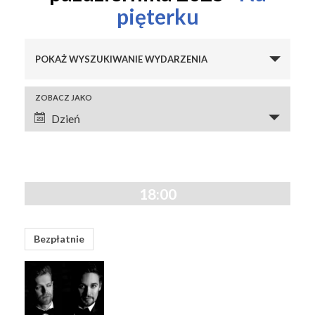
pięterku
Wydarzenia
POKAŻ WYSZUKIWANIE WYDARZENIA
Search
and
Wydarzenie
ZOBACZ JAKO
Views
Views
Dzień
Navigation
Navigation
18:00
Bezpłatnie