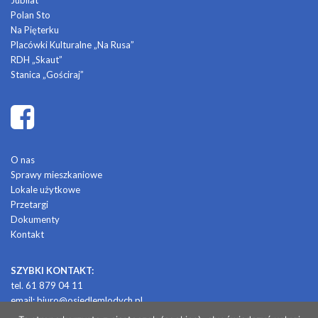
Jubilat
Polan Sto
Na Pięterku
Placówki Kulturalne „Na Rusa”
RDH „Skaut”
Stanica „Gościraj”
O nas
Sprawy mieszkaniowe
Lokale użytkowe
Przetargi
Dokumenty
Kontakt
SZYBKI KONTAKT:
tel. 61 879 04 11
email:
biuro@osiedlemlodych.pl