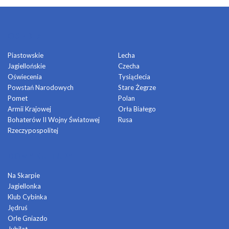
OSIEDLA
Piastowskie
Lecha
Jagiellońskie
Czecha
Oświecenia
Tysiąclecia
Powstań Narodowych
Stare Żegrze
Pomet
Polan
Armii Krajowej
Orła Białego
Bohaterów II Wojny Światowej
Rusa
Rzeczypospolitej
DOMY KULTURY
Na Skarpie
Jagiellonka
Klub Cybinka
Jędruś
Orle Gniazdo