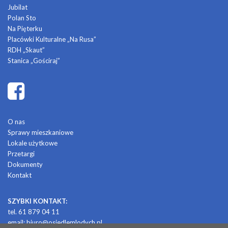
Jubilat
Polan Sto
Na Pięterku
Placówki Kulturalne „Na Rusa”
RDH „Skaut”
Stanica „Gościraj”
O nas
Sprawy mieszkaniowe
Lokale użytkowe
Przetargi
Dokumenty
Kontakt
SZYBKI KONTAKT:
tel. 61 879 04 11
email:
biuro@osiedlemlodych.pl