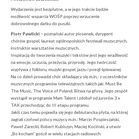
Wydarzenie jest bezpłatne, a w jego trakcie będzie
możliwość wsparcia WOŚP poprzez wrzucenie
dobrowolnego datku do puszki.
Piotr Pawlicki
– poznański autor piosenek, dyrygent
chórów gospel, laureat ogólnopolskich festiwali muzycznych,
instruktor warsztatów muzycznych.
Inspiracją do tworzenia muzyki i tekstów jest jego wrażliwość
na emocje, uczucia, przeżycia, przyrodę. Jego twórczość
wypływa z folkloru, muzyki gospel, jazzu i poezji śpiewanej.
Na co dzień prowadzi chór składający się m.in.: z uczestników
muzycznych programów telewizyjnych takich jak: Must Be
The Music, The Voice of Poland, Bitwa na głosy. Jego zespół
wystąpił w programie Mam Talent i zdobył od jurorów 3 x
TAK przechodząc do III etapu programu.
Jakiś czas temu pojawiła się jego debiutancka płyta, na której
zagrali czołowi polscy muzycy m.in.: Marcin Pospieszalski,
Paweł Zarecki, Robert Kubiszyn, Maciej Kociński, a utwór
„Bo kocham” gościł w wielu stacjach radiowych.