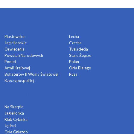
OSIEDLA
Piastowskie
Lecha
Jagiellońskie
Czecha
Oświecenia
Tysiąclecia
Powstań Narodowych
Stare Żegrze
Pomet
Polan
Armii Krajowej
Orła Białego
Bohaterów II Wojny Światowej
Rusa
Rzeczypospolitej
DOMY KULTURY
Na Skarpie
Jagiellonka
Klub Cybinka
Jędruś
Orle Gniazdo