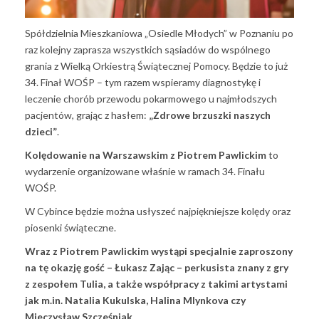
Spółdzielnia Mieszkaniowa „Osiedle Młodych” w Poznaniu po
raz kolejny zaprasza wszystkich sąsiadów do wspólnego
grania z Wielką Orkiestrą Świątecznej Pomocy. Będzie to już
34. Finał WOŚP – tym razem wspieramy diagnostykę i
leczenie chorób przewodu pokarmowego u najmłodszych
pacjentów, grając z hasłem:
„Zdrowe brzuszki naszych
dzieci”
.
Kolędowanie na Warszawskim z Piotrem Pawlickim
to
wydarzenie organizowane właśnie w ramach 34. Finału
WOŚP.
W Cybince będzie można usłyszeć najpiękniejsze kolędy oraz
piosenki świąteczne.
Wraz z Piotrem Pawlickim wystąpi specjalnie zaproszony
na tę okazję gość – Łukasz Zając – perkusista znany z gry
z zespołem Tulia, a także współpracy z takimi artystami
jak m.in. Natalia Kukulska, Halina Mlynkova czy
Mieczysław Szcześniak.