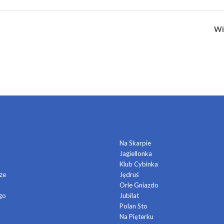
!
Wi
DOMY KULTURY
Na Skarpie
Jagiellonka
a
Klub Cybinka
ze
Jędruś
Orle Gniazdo
go
Jubilat
Polan Sto
Na Pięterku