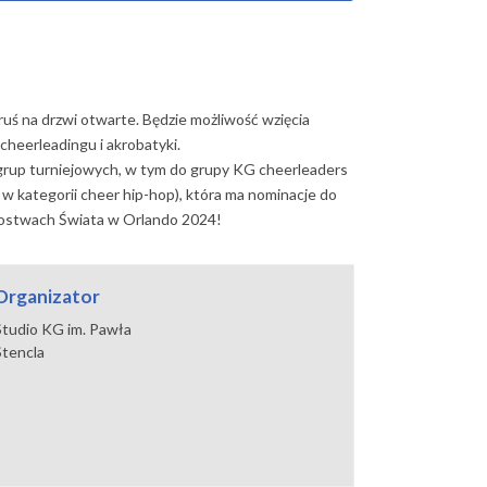
ś na drzwi otwarte. Będzie możliwość wzięcia
cheerleadingu i akrobatyki.
grup turniejowych, w tym do grupy KG cheerleaders
i w kategorii cheer hip-hop), która ma nominacje do
zostwach Świata w Orlando 2024!
Organizator
Studio KG im. Pawła
Stencla