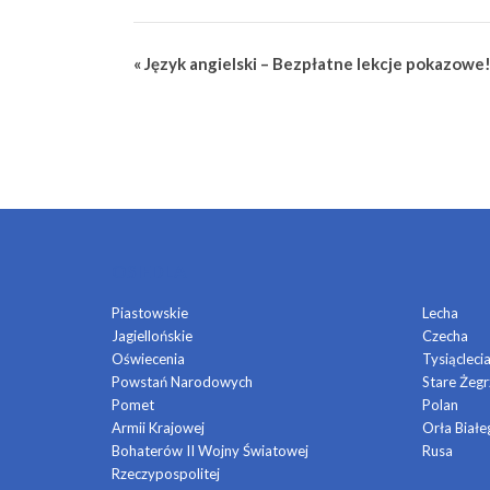
Wydarzenie
«
Język angielski – Bezpłatne lekcje pokazowe
Nawigacja
OSIEDLA
Piastowskie
Lecha
Jagiellońskie
Czecha
Oświecenia
Tysiącleci
Powstań Narodowych
Stare Żegr
Pomet
Polan
Armii Krajowej
Orła Białe
Bohaterów II Wojny Światowej
Rusa
Rzeczypospolitej