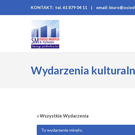
KONTAKT: tel. 61 879 04 11
|
email: biuro@osied
Wydarzenia kultural
« Wszystkie Wydarzenia
To wydarzenie minęło.