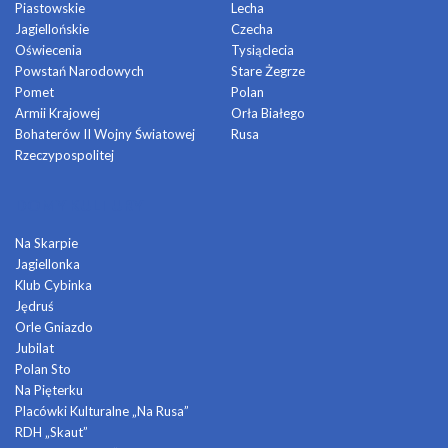
Piastowskie
Lecha
Jagiellońskie
Czecha
Oświecenia
Tysiąclecia
Powstań Narodowych
Stare Żegrze
Pomet
Polan
Armii Krajowej
Orła Białego
Bohaterów II Wojny Światowej
Rusa
Rzeczypospolitej
DOMY KULTURY
Na Skarpie
Jagiellonka
Klub Cybinka
Jędruś
Orle Gniazdo
Jubilat
Polan Sto
Na Pięterku
Placówki Kulturalne „Na Rusa”
RDH „Skaut”