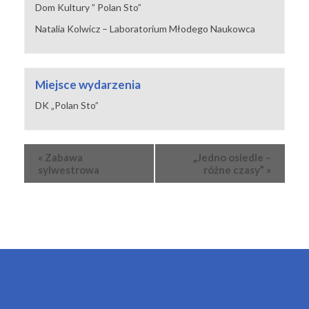
Dom Kultury ” Polan Sto”
Natalia Kolwicz – Laboratorium Młodego Naukowca
Miejsce wydarzenia
DK „Polan Sto”
Wydarzenie
«
Zabawa
„Jedno osiedle –
Nawigacja
sylwestrowa
różne czasy”
»
OSIEDLA