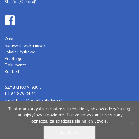
Stanica „Gościraj”
O nas
Sprawy mieszkaniowe
Lokale użytkowe
Przetargi
Dokumenty
Kontakt
SZYBKI KONTAKT:
tel. 61 879 04 11
email:
biuro@osiedlemlodych.pl
Ta strona korzysta z ciasteczek (cookies), aby świadczyć usługi
na najwyższym poziomie. Dalsze korzystanie ze strony
© 2026 OSIEDLE MŁODYCH
oznacza, że zgadzasz się na ich użycie.
Rozumiem