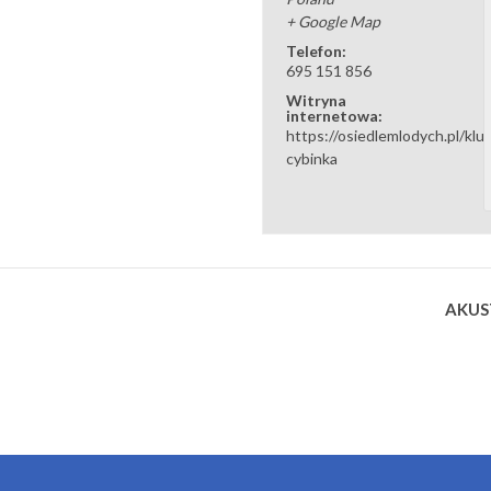
+ Google Map
Telefon:
695 151 856
Witryna
internetowa:
https://osiedlemlodych.pl/klu
cybinka
AKUS