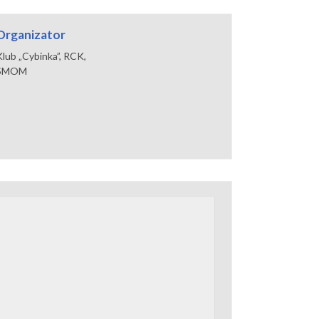
Organizator
Klub „Cybinka”, RCK,
SMOM