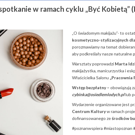
potkanie w ramach cyklu „Być Kobietą” (
„O świadomym makijażu”- to osta
kosmetyczno-stylizacyjnych dl
porozmawiamy na temat dobierani
aby podkreślały nasze naturalne 
Warsztaty poprowadzi
Marta Idz
makijażystka, manicurzystka i esk
Właścicielka Salonu
„Pracownia 
Wstęp bezpłatny –
obowiązują z
cybinka@osiedlemlodych.pl
lub p
Wydarzenie organizowane jest p
Centrum Kultury
w ramach proj
dofinansowanego ze
środków bu
#poznanwspiera #miastopoznan #r