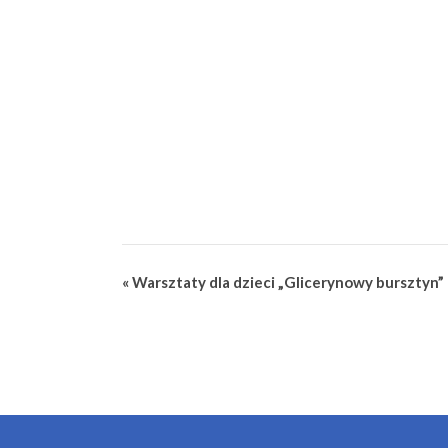
Wydarzenie
«
Warsztaty dla dzieci „Glicerynowy bursztyn”
Nawigacja