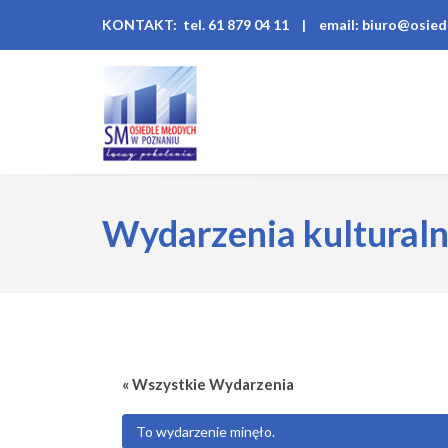
KONTAKT: tel. 61 879 04 11
|
email: biuro@osied
Wydarzenia kultural
« Wszystkie Wydarzenia
To wydarzenie minęło.