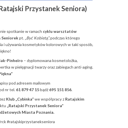
Ratajski Przystanek Seniora)
tnie spotkanie w ramach
cyklu warsztatów
a Seniorek
pt.
„Być Kobietą”,
podczas którego
a i używania kosmetyków kolorowych w taki sposób,
piękno!
iak-Pinheiro
– dyplomowana kosmetolożka,
pertka w pielęgnacji twarzy oraz zabiegach anti-aging.
Piękna”
apisy pod adresem mailowym
od nr tel.
61 879 47 15
bądź
695 151 856
.
rzez
Klub „Cybinka”
we współpracy z
Ratajskim
ektu
„Ratajski Przystanek Seniora”
dżetowych Miasta Poznania.
ck #ratajskiprzystanekseniora