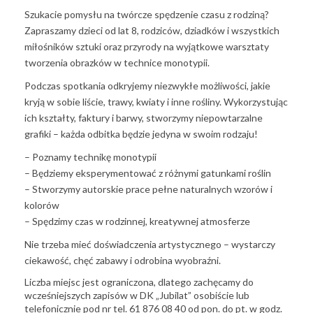
Szukacie pomysłu na twórcze spędzenie czasu z rodziną?
Zapraszamy dzieci od lat 8, rodziców, dziadków i wszystkich
miłośników sztuki oraz przyrody na wyjątkowe warsztaty
tworzenia obrazków w technice monotypii.
Podczas spotkania odkryjemy niezwykłe możliwości, jakie
kryją w sobie liście, trawy, kwiaty i inne rośliny. Wykorzystując
ich kształty, faktury i barwy, stworzymy niepowtarzalne
grafiki – każda odbitka będzie jedyna w swoim rodzaju!
– Poznamy technikę monotypii
– Będziemy eksperymentować z różnymi gatunkami roślin
– Stworzymy autorskie prace pełne naturalnych wzorów i
kolorów
– Spędzimy czas w rodzinnej, kreatywnej atmosferze
Nie trzeba mieć doświadczenia artystycznego – wystarczy
ciekawość, chęć zabawy i odrobina wyobraźni.
Liczba miejsc jest ograniczona, dlatego zachęcamy do
wcześniejszych zapisów w DK „Jubilat” osobiście lub
telefonicznie pod nr tel. 61 876 08 40 od pon. do pt. w godz.