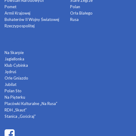
Powstań Narodowych
Stare Żegrze
Pomet
Polan
Armii Krajowej
Orła Białego
Bohaterów II Wojny Światowej
Rusa
Rzeczypospolitej
DOMY KULTURY
Na Skarpie
Jagiellonka
Klub Cybinka
Jędruś
Orle Gniazdo
Jubilat
Polan Sto
Na Pięterku
Placówki Kulturalne „Na Rusa”
RDH „Skaut”
Stanica „Gościraj”