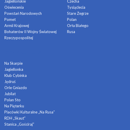
Jagiellońskie
Czecha
Oświecenia
Tysiąclecia
Powstań Narodowych
Stare Żegrze
Pomet
Polan
Armii Krajowej
Orła Białego
Bohaterów II Wojny Światowej
Rusa
Rzeczypospolitej
DOMY KULTURY
Na Skarpie
Jagiellonka
Klub Cybinka
Jędruś
Orle Gniazdo
Jubilat
Polan Sto
Na Pięterku
Placówki Kulturalne „Na Rusa”
RDH „Skaut”
Stanica „Gościraj”