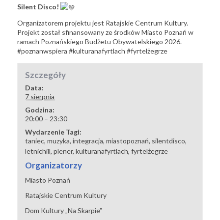
Silent Disco!
Organizatorem projektu jest
Ratajskie Centrum Kultury
.
Projekt został sfinansowany ze środków
Miasto Poznań
w
ramach Poznańskiego Budżetu Obywatelskiego 2026.
#poznanwspiera
#kulturanafyrtlach
#fyrtelżegrze
Szczegóły
Data:
7 sierpnia
Godzina:
20:00 – 23:30
Wydarzenie Tagi:
taniec
,
muzyka
,
integracja
,
miastopoznań
,
silentdisco
,
letnichill
,
plener
,
kulturanafyrtlach
,
fyrtelżegrze
Organizatorzy
Miasto Poznań
Ratajskie Centrum Kultury
Dom Kultury „Na Skarpie”