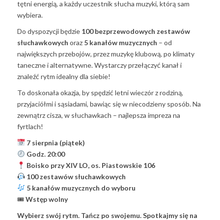
tętni energią, a każdy uczestnik słucha muzyki, którą sam
wybiera.
Do dyspozycji będzie
100 bezprzewodowych zestawów
słuchawkowych
oraz
5 kanałów muzycznych
– od
największych przebojów, przez muzykę klubową, po klimaty
taneczne i alternatywne. Wystarczy przełączyć kanał i
znaleźć rytm idealny dla siebie!
To doskonała okazja, by spędzić letni wieczór z rodziną,
przyjaciółmi i sąsiadami, bawiąc się w niecodzieny sposób. Na
zewnątrz cisza, w słuchawkach – najlepsza impreza na
fyrtlach!
7 sierpnia (piątek)
Godz. 20:00
Boisko przy XIV LO, os. Piastowskie 106
100 zestawów słuchawkowych
5 kanałów muzycznych do wyboru
🎟
Wstęp wolny
Wybierz swój rytm. Tańcz po swojemu. Spotkajmy się na