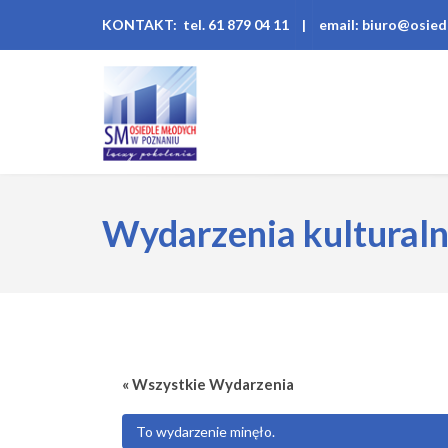
KONTAKT: tel. 61 879 04 11
|
email: biuro@osied
Wydarzenia kultural
« Wszystkie Wydarzenia
To wydarzenie minęło.