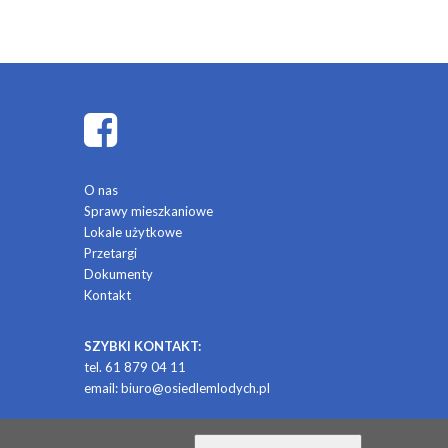
O nas
Sprawy mieszkaniowe
Lokale użytkowe
Przetargi
Dokumenty
Kontakt
SZYBKI KONTAKT:
tel. 61 879 04 11
email:
biuro@osiedlemlodych.pl
/ projekt i realizacja: CONTRABANDA / studio graficzne