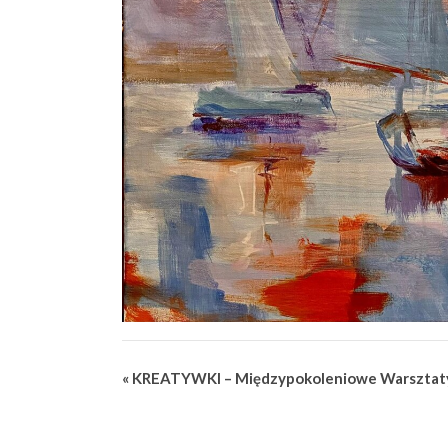
Wydarzenie
«
KREATYWKI – Międzypokoleniowe Warsztaty
Nawigacja