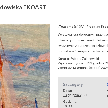
rodowiska EKOART
„Tożsamość” XVII Przegląd Ś
Wystawa jest dorocznym przeglą
Stowarzyszeniem Ekoart. Tożsamo
związanych z otoczeniem człowie
oddziaływań: miejsce – artysta – 
Kurator: Witold Zakrzewski
Wystawa czynna od 13 grudnia 20
Wernisaż 13 grudnia (piątek) 202
Szczegóły
Data:
13 grudnia 2024
Godzina:
18:00