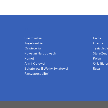
OSIEDLA
Piastowskie
Lecha
Jagiellońskie
Czecha
Oświecenia
Tysiącleci
Powstań Narodowych
Stare Żegr
Pomet
Polan
Armii Krajowej
Orła Białe
Bohaterów II Wojny Światowej
Rusa
Rzeczypospolitej
© 2026 OSIEDLE MŁODYCH