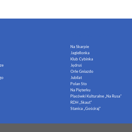
DOMY KULTURY
Na Skarpie
Jagiellonka
a
Klub Cybinka
ze
Jędruś
Orle Gniazdo
go
Jubilat
Polan Sto
Na Pięterku
Placówki Kulturalne „Na Rusa”
RDH „Skaut”
Stanica „Gościraj”