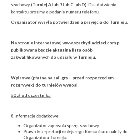
szachowy
(Turniej A lub B lub C lub D)
. Dla ułatwienia
kontaktu prosimy o podanie numeru telefonu.
Organizator wysyła potwierdzenia przyjęcia do Turnieju.
Na stronie internetowej
www.szachydladzieci.com.pl
publikowana będzie aktualna lista osób
zakwalifikowanych do udziału w Turnieju.
Wpisowe (płatne na sali gry – przed rozpoczęciem
rozgrywek) do turniejów wynosi
50 zł od uczestnika
8.Informacje dodatkowe:
Organizator zapewnia sprzęt szachowy.
Prawo interpretacji niniejszego Komunikatu należy do
Organizatora Turnieju.