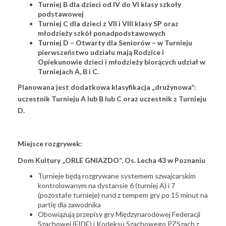
Turniej B dla dzieci od IV do VI klasy szkoły
podstawowej
Turniej C dla dzieci z VII i VIII klasy SP oraz
młodzieży szkół ponadpodstawowych
Turniej D – Otwarty dla Seniorów – w Turnieju
pierwszeństwo udziału mają Rodzice i
Opiekunowie dzieci i młodzieży biorących udział w
Turniejach A, B i C.
Planowana jest dodatkowa klasyfikacja „drużynowa”:
uczestnik Turnieju A lub B lub C oraz uczestnik z Turnieju
D.
Miejsce rozgrywek:
Dom Kultury „ORLE GNIAZDO”, Os. Lecha 43 w Poznaniu
Turnieje będą rozgrywane systemem szwajcarskim
kontrolowanym na dystansie 6 (turniej A) i 7
(pozostałe turnieje) rund z tempem gry po 15 minut na
partię dla zawodnika
Obowiązują przepisy gry Międzynarodowej Federacji
Szachowej (FIDE) i Kodeksu Szachowego PZSzach z