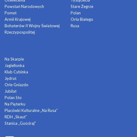
Oświecenia
Tysiąclecia
Powstań Narodowych
Stare Żegrze
Pomet
Polan
Armii Krajowej
Orła Białego
Bohaterów II Wojny Światowej
Rusa
Rzeczypospolitej
DOMY KULTURY
Na Skarpie
Jagiellonka
Klub Cybinka
Jędruś
Orle Gniazdo
Jubilat
Polan Sto
Na Pięterku
Placówki Kulturalne „Na Rusa”
RDH „Skaut”
Stanica „Gościraj”