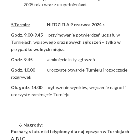
2005 roku wraz z uzupełnieniami.
5.Termin:
NIEDZIELA 9 czerwca 2024 r.
Godz. 9.00-9.45
przyjmowanie potwierdzeń udziału w
Turniejach, wpisowego oraz
nowych zgłoszeń –
tylko w
przypadku wolnych miejsc
Godz. 9.45
zamknięcie listy zgłoszeń
Godz.
10.00
uroczyste otwarcie Turnieju i rozpoczęcie
rozgrywek
Ok. godz. 14.00
ogłoszenie wyników, wręczenie nagród i
uroczyste zamknięcie Turnieju
Nagrody:
Puchary, statuetki i dyplomy dla najlepszych w Turniejach
A, B i C.