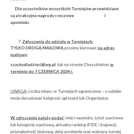
Dla uczestników wszystkich Turniejów przewidziane
są atrakcyjne nagrody rzeczowe i
upominki.
Zgłoszenia do udziału w Turniejach:
TYLKO DROGĄ MAILOWĄ
prosimy kierować
na adres
mailowy
:
szachydladzieci@wp.pl
lub na stronie ChessArbiter
w
terminie do 7 CZERWCA 2024 r.
UWAGA
: Liczba miejsc w Turniejach ograniczona – o udziale
może decydować kolejność zgłoszeń lub Organizator.
W zgłoszeniu należy podać
: imię i nazwisko, tytuł szachowy
lub kategorię szachową, aktualny ranking (FIDE / krajowy),
przynależność klubową, datę urodzenia oraz wybrany turniej