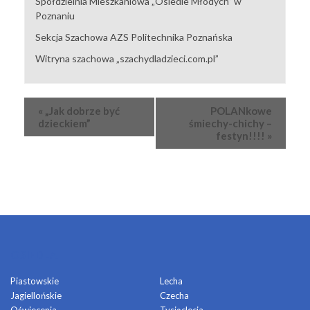
Spółdzielnia Mieszkaniowa „Osiedle Młodych” w
Poznaniu
Sekcja Szachowa AZS Politechnika Poznańska
Witryna szachowa „szachydladzieci.com.pl”
Wydarzenie
«
„Jak dobrze być
POLANkowe
Nawigacja
dzieckiem”
śmiechy-chichy –
festyn!!!!
»
OSIEDLA
Piastowskie
Lecha
Jagiellońskie
Czecha