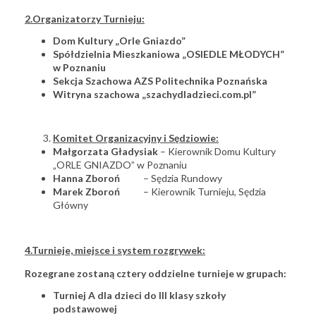
2.Organizatorzy Turnieju:
Dom Kultury „Orle Gniazdo”
Spółdzielnia Mieszkaniowa „OSIEDLE MŁODYCH”
w Poznaniu
Sekcja Szachowa AZS Politechnika Poznańska
Witryna szachowa „szachydladzieci.com.pl”
Komitet Organizacyjny i Sędziowie:
Małgorzata Gładysiak
– Kierownik Domu Kultury
„ORLE GNIAZDO” w Poznaniu
Hanna Zboroń
– Sędzia Rundowy
Marek Zboroń
– Kierownik Turnieju, Sędzia
Główny
4.Turnieje, miejsce i system rozgrywek:
Rozegrane zostaną cztery oddzielne turnieje w grupach:
Turniej A dla dzieci do III klasy szkoły
podstawowej