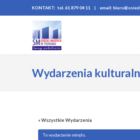
KONTAKT: tel. 61 879 04 11
|
email: biuro@osied
Wydarzenia kultural
« Wszystkie Wydarzenia
To wydarzenie minęło.