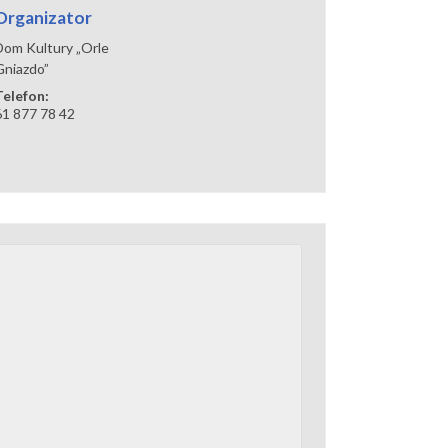
Organizator
Dom Kultury „Orle
Gniazdo”
Telefon:
61 877 78 42