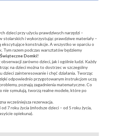
ch dzieci przy użyciu prawdziwych narzędzi –
w stolarskich i wykorzystując prawdziwe materiały –
ą ekscytujące konstrukcje. A wszystko w oparciu o
k. Tym razem podczas warsztatów będziemy
Świąteczne Domki!
z obserwacji zarówno dzieci, jak i ogólnie ludzi. Każdy
trząc na dzieci można to dostrzec w szczególny
u dzieci zainteresowanie i chęć działania. Tworząc
zięki odpowiednio przygotowanym instrukcjom uczą
 problemy, poznają zagadnienia matematyczne. Co
o nie symulują, tworzą realne modele, które po
zna wcześniejsza rezerwacja.
od 7 roku życia (młodsze dzieci – od 5 roku życia,
asyście opiekuna).