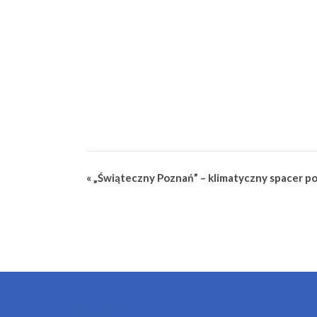
Wydarzenie
«
„Świąteczny Poznań” – klimatyczny spacer po
Nawigacja
OSIEDLA