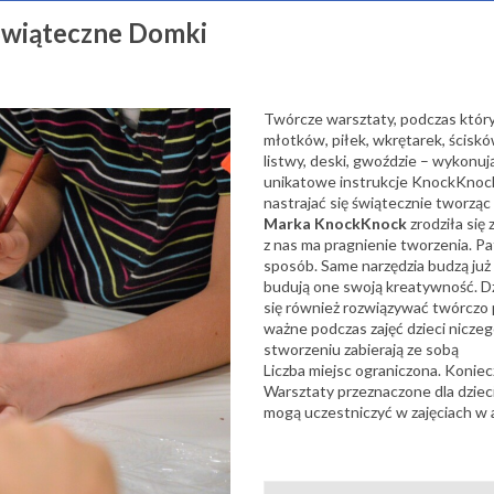
Świąteczne Domki
Twórcze warsztaty, podczas który
młotków, piłek, wkrętarek, ściskó
listwy, deski, gwoździe – wykonuj
unikatowe instrukcje KnockKnoc
nastrajać się świątecznie tworząc
Marka KnockKnock
zrodziła się 
z nas ma pragnienie tworzenia. Pa
sposób. Same narzędzia budzą już 
budują one swoją kreatywność. D
się również rozwiązywać twórczo
ważne podczas zajęć dzieci niczeg
stworzeniu zabierają ze sobą
Liczba miejsc ograniczona. Koniec
Warsztaty przeznaczone dla dzieci 
mogą uczestniczyć w zajęciach w 