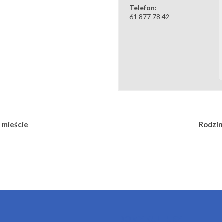
Telefon:
61 877 78 42
 mieście
Rodzin
DOMY KULTURY