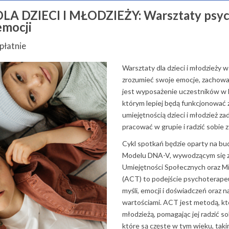
IECI I MŁODZIEŻY: Warsztaty psycholo
emocji
płatnie
Warsztaty dla dzieci i młodzieży w
zrozumieć swoje emocje, zachowa
jest wyposażenie uczestników w k
którym lepiej będą funkcjonować z
umiejętnością dzieci i młodzież z
pracować w grupie i radzić sobie 
Cykl spotkań będzie oparty na b
Modelu DNA-V, wywodzącym się z 
Umiejętności Społecznych oraz Mi
(ACT) to podejście psychoterapeu
myśli, emocji i doświadczeń oraz 
wartościami. ACT jest metodą, kt
młodzieżą, pomagając jej radzić s
które są częste w tym wieku, takimi