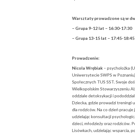
Warsztaty prowadzone są w dw
– Grupa 9-12 lat – 16:30-17:30
– Grupa 13-15 lat – 17:45-18:45
Prowadzenie:
Nicola Wrębiak
– psycholożka (Uk
Uniwersytecie SWPS w Poznaniu) 
Społecznych TUS SST. Swoje doś
Wielkopolskim Stowarzyszeniu 
oddziale detoksykacji i pododdzial
Dziecka, gdzie prowadzi treningi 
dla rodziców. Na co dzień pracuje
udzielając konsultacji psychologi
dzieci, młodzieży oraz rodziców
Lisówkach, udzielając wsparcia, 