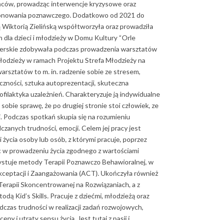
ńców, prowadząc interwencje kryzysowe oraz
jonowania poznawczego. Dodatkowo od 2021 do
 Wiktorią Zielińską współtworzyła oraz prowadziła
 dla dzieci i młodzieży w Domu Kultury “Orle
enerskie zdobywała podczas prowadzenia warsztatów
młodzieży w ramach Projektu Strefa Młodzieży na
sztatów to m. in. radzenie sobie ze stresem,
czności, sztuka autoprezentacji, skuteczna
filaktyka uzależnień. Charakteryzuje ją indywidualne
e sobie sprawę, że po drugiej stronie stoi człowiek, ze
. Podczas spotkań skupia się na rozumieniu
czanych trudności, emocji. Celem jej pracy jest
życia osoby lub osób, z którymi pracuje, poprzez
w prowadzeniu życia zgodnego z wartościami
ystuje metody Terapii Poznawczo Behawioralnej, w
kceptacji i Zaangażowania (ACT). Ukończyła również
erapii Skoncentrowanej na Rozwiązaniach, a z
dą Kid’s Skills. Pracuje z dziećmi, młodzieżą oraz
dczas trudności w realizacji zadań rozwojowych,
ny i utraty sensu życia. Jest tutaj z pasji i