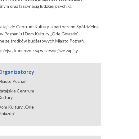
ym oraz fascynacją ludzkiej psychiki.
atajskie Centrum Kultury, a partnerem:
Spółdzielnia
 w Poznaniu
i
Dom Kultury „Orle Gniazdo”
.
ane ze środków budżetowych
Miasto Poznań.
 miejsc, konieczne są wcześniejsze zapisy.
Organizatorzy
Miasto Poznań
Ratajskie Centrum
Kultury
Dom Kultury „Orle
Gniazdo”