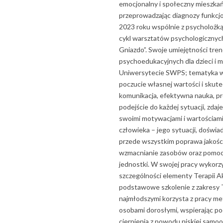
emocjonalny i społeczny mieszka
przeprowadzając diagnozy funkc
2023 roku wspólnie z psycholożką
cykl warsztatów psychologicznych
Gniazdo”. Swoje umiejętności tr
psychoedukacyjnych dla dzieci i 
Uniwersytecie SWPS; tematyka war
poczucie własnej wartości i skute
komunikacja, efektywna nauka, pro
podejście do każdej sytuacji, zdaj
swoimi motywacjami i wartościami
człowieka – jego sytuacji, doświad
przede wszystkim poprawa jakości 
wzmacnianie zasobów oraz pomoc 
jednostki. W swojej pracy wykorz
szczególności elementy Terapii A
podstawowe szkolenie z zakresy T
najmłodszymi korzysta z pracy meto
osobami dorosłymi, wspierając po
cierpienia z powodu niskiej samooce