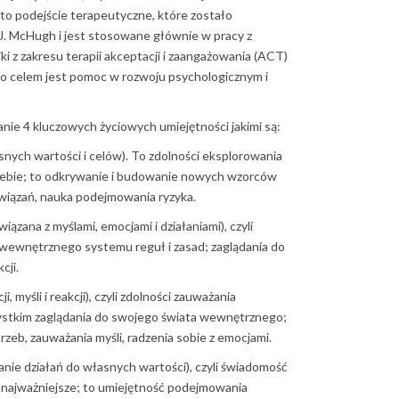
o podejście terapeutyczne, które zostało
 J. McHugh i jest stosowane głównie w pracy z
ki z zakresu terapii akceptacji i zaangażowania (ACT)
ego celem jest pomoc w rozwoju psychologicznym i
ie 4 kluczowych życiowych umiejętności jakimi są:
snych wartości i celów). To zdolności eksplorowania
siebie; to odkrywanie i budowanie nowych wzorców
wiązań, nauka podejmowania ryzyka.
ązana z myślami, emocjami i działaniami), czyli
 wewnętrznego systemu reguł i zasad; zaglądania do
cji.
, myśli i reakcji), czyli zdolności zauważania
zystkim zaglądania do swojego świata wewnętrznego;
zeb, zauważania myśli, radzenia sobie z emocjami.
nie działań do własnych wartości), czyli świadomość
t najważniejsze; to umiejętność podejmowania