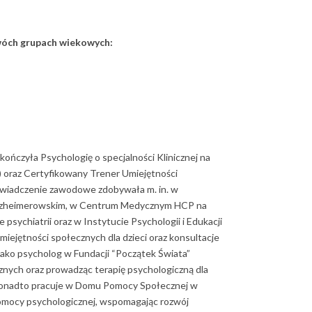
óch grupach wiekowych:
ończyła Psychologię o specjalności Klinicznej na
oraz Certyfikowany Trener Umiejętności
wiadczenie zawodowe zdobywała m. in. w
Alzheimerowskim, w Centrum Medycznym HCP na
e psychiatrii oraz w Instytucie Psychologii i Edukacji
umiejętności społecznych dla dzieci oraz konsultacje
 jako psycholog w Fundacji “Początek Świata”
cznych oraz prowadząc terapię psychologiczną dla
. Ponadto pracuje w Domu Pomocy Społecznej w
pomocy psychologicznej, wspomagając rozwój