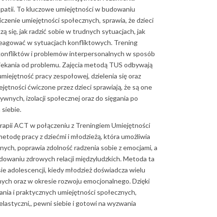
mpatii. To kluczowe umiejętności w budowaniu
czenie umiejętności społecznych, sprawia, że dzieci
zą się, jak radzić sobie w trudnych sytuacjach, jak
reagować w sytuacjach konfliktowych. Trening
konfliktów i problemów interpersonalnych w sposób
ciekania od problemu. Zajęcia metodą TUS odbywają
umiejętność pracy zespołowej, dzielenia się oraz
jętności ćwiczone przez dzieci sprawiają, że są one
nych, izolacji społecznej oraz do sięgania po
siebie.
pii ACT w połączeniu z Treningiem Umiejętności
todę pracy z dziećmi i młodzieżą, która umożliwia
nych, poprawia zdolność radzenia sobie z emocjami, a
dowaniu zdrowych relacji międzyludzkich. Metoda ta
ie adolescencji, kiedy młodzież doświadcza wielu
ych oraz w okresie rozwoju emocjonalnego. Dzięki
ania i praktycznych umiejętności społecznych,
j elastyczni,, pewni siebie i gotowi na wyzwania