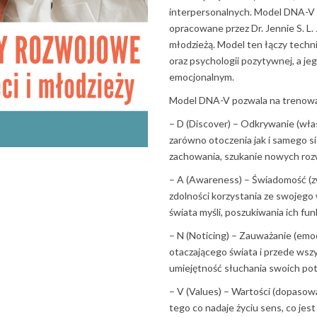
interpersonalnych. Model DNA-V t
opracowane przez Dr. Jennie S. L.
młodzieżą. Model ten łączy techni
oraz psychologii pozytywnej, a j
emocjonalnym.
Model DNA-V pozwala na trenowan
– D (Discover) – Odkrywanie (wła
zarówno otoczenia jak i samego 
zachowania, szukanie nowych roz
– A (Awareness) – Świadomość (zwi
zdolności korzystania ze swojego
świata myśli, poszukiwania ich funk
– N (Noticing) – Zauważanie (emocji
otaczającego świata i przede ws
umiejętność słuchania swoich potr
– V (Values) – Wartości (dopasowa
tego co nadaje życiu sens, co jes