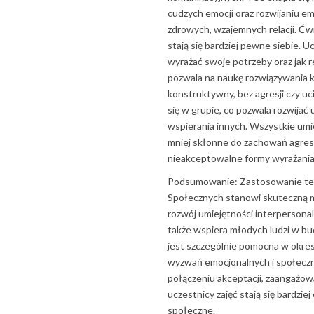
cudzych emocji oraz rozwijaniu e
zdrowych, wzajemnych relacji. Ćwi
stają się bardziej pewne siebie. Uc
wyrażać swoje potrzeby oraz jak 
pozwala na naukę rozwiązywania 
konstruktywny, bez agresji czy u
się w grupie, co pozwala rozwijać 
wspierania innych. Wszystkie umie
mniej skłonne do zachowań agresyw
nieakceptowalne formy wyrażania 
Podsumowanie: Zastosowanie tera
Społecznych stanowi skuteczną me
rozwój umiejętności interpersonal
także wspiera młodych ludzi w bu
jest szczególnie pomocna w okres
wyzwań emocjonalnych i społeczn
połączeniu akceptacji, zaangażow
uczestnicy zajęć stają się bardzie
społeczne.