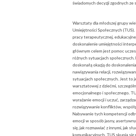
świadomych decyzji zgodnych ze 
Warsztaty dla młodszej grupy wie
Umiejętności Społecznych (TUS).
pracy terapeutycznej, edukacyjnej 
doskonalenie umiejętności interpe
głównym celem jest pomoc uczes
różnych sytuacjach społecznych. D
doskonałą okazją do doskonalenia 
nawiązywania relacji, rozwiązywan
sytuacjach społecznych. Jest to j
warsztatowej z dziećmi, szczególn
emocjonalnego i społecznego. TUS
wyrażanie emocji i uczuć, zarządz
rozwiązywanie konfliktów, współp
Nabywanie tych kompetencji odbyw
emocji w sposób jasny, asertywny
się, jak rozmawiać z innymi, jak s
komunikacyjnych. TUS skupia się 