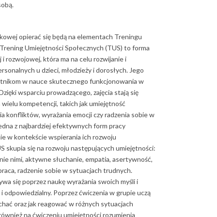
sobą.
kowej opierać się będą na elementach Treningu
 Trening Umiejętności Społecznych (TUS) to forma
i rozwojowej, która ma na celu rozwijanie i
rsonalnych u dzieci, młodzieży i dorosłych. Jego
tnikom w nauce skutecznego funkcjonowania w
zięki wsparciu prowadzącego, zajęcia stają się
wielu kompetencji, takich jak umiejętność
ia konfliktów, wyrażania emocji czy radzenia sobie w
edna z najbardziej efektywnych form pracy
ie w kontekście wspierania ich rozwoju
 skupia się na rozwoju następujących umiejętności:
anie nimi, aktywne słuchanie, empatia, asertywność,
raca, radzenie sobie w sytuacjach trudnych.
a się poprzez naukę wyrażania swoich myśli i
 i odpowiedzialny. Poprzez ćwiczenia w grupie uczą
łuchać oraz jak reagować w różnych sytuacjach
również na ćwiczeniu umiejętności rozumienia