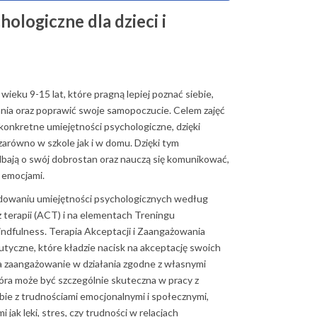
giczne dla dzieci i
 wieku 9-15 lat, które pragną lepiej poznać siebie,
nia oraz poprawić swoje samopoczucie. Celem zajęć
onkretne umiejętności psychologiczne, dzięki
arówno w szkole jak i w domu. Dzięki tym
adbają o swój dobrostan oraz nauczą się komunikować,
z emocjami.
udowaniu umiejętności psychologicznych według
terapii (ACT) i na elementach Treningu
ndfulness. Terapia Akceptacji i Zaangażowania
tyczne, które kładzie nacisk na akceptację swoich
na zaangażowanie w działania zgodne z własnymi
óra może być szczególnie skuteczna w pracy z
obie z trudnościami emocjonalnymi i społecznymi,
 jak lęki, stres, czy trudności w relacjach